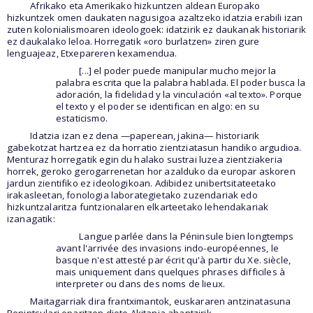
Afrikako eta Amerikako hizkuntzen aldean Europako
hizkuntzek omen daukaten nagusigoa azaltzeko idatzia erabili izan
zuten kolonialismoaren ideologoek: idatzirik ez daukanak historiarik
ez daukalako leloa. Horregatik «oro burlatzen» ziren gure
lenguajeaz, Etxepareren kexamendua.
[...] el poder puede manipular mucho mejor la
palabra escrita que la palabra hablada. El poder busca la
adoración, la fidelidad y la vinculación «al texto». Porque
el texto y el poder se identifican en algo: en su
estaticismo.
Idatzia izan ez dena —paperean, jakina— historiarik
gabekotzat hartzea ez da horratio zientziatasun handiko argudioa.
Menturaz horregatik egin du halako sustrai luzea zientziakeria
horrek, geroko gerogarrenetan hor azalduko da europar askoren
jardun zientifiko ez ideologikoan. Adibidez unibertsitateetako
irakasleetan, fonologia laborategietako zuzendariak edo
hizkuntzalaritza funtzionalaren elkarteetako lehendakariak
izanagatik:
Langue parlée dans la Péninsule bien longtemps
avant l'arrivée des invasions indo-européennes, le
basque n'est attesté par écrit qu'à partir du Xe. siècle,
mais uniquement dans quelques phrases difficiles à
interpreter ou dans des noms de lieux.
Maitagarriak dira frantximantok, euskararen antzinatasuna
Penintsulari oparitzen diote Akitania ahantzirik.