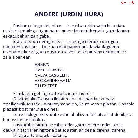
ANDERE (URDIN HURA)
Euskara eta gaztelania ez ziren elkarrekin sartu historian.
Euskarak mailegu ugari hartu zituen latinetik bertatik gaztelaniari
eskatu behar izan gabe.
Idatzia ez da derrigorrez —errazago ulertuko da egun,
ebooken sasoian— liburuan edo paperean idatzia dagoena.
Etxepare oker zegoen euskara «ezein eskripturan» erideiten ez
zela zioenean.
ANNIVS
DVNOHOXSIS.F.
CALVA.CASSILLI.F.
VXOR.ANDERE.FILIA
FILI.EX.TEST
Bi mila eta gehiago urte ditu idatzi honek.
Okzitaniako Tuluson ikusten ahal da, harrian zehatz
zizelkaturik, Musée Saint-Raymond-en, Saint Sernin plazan, Capitole
plazatik bost minutura oinez.
Gure filologoek ez dute esan ahal izan faltsutze bat denik, ez
hori ez beste hainbat.
Euskarak historia luze ilun eder gorri andere urdin lo bat
dauka, historiaren historia bat, idazten ari dena, direna, garena.
Milaka urte ditu zibilizaturik.