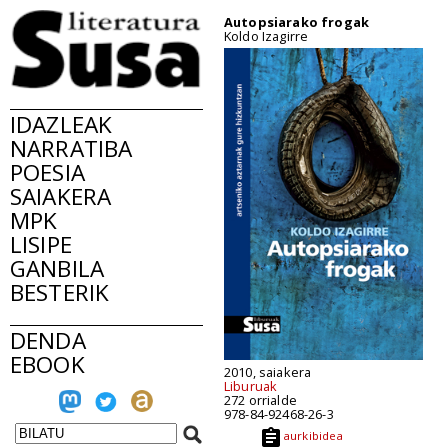
Autopsiarako frogak
Koldo Izagirre
IDAZLEAK
NARRATIBA
POESIA
SAIAKERA
MPK
LISIPE
GANBILA
BESTERIK
DENDA
EBOOK
2010, saiakera
Liburuak
272 orrialde
978-84-92468-26-3
aurkibidea