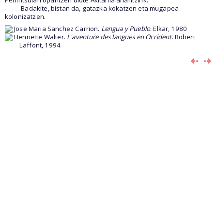
Badakite, bistan da, gatazka kokatzen eta mugapea
kolonizatzen.
Jose Maria Sanchez Carrion.
Lengua y Pueblo
. Elkar, 1980
Henriette Walter.
L'aventure des langues en Occident
. Robert
Laffont, 1994