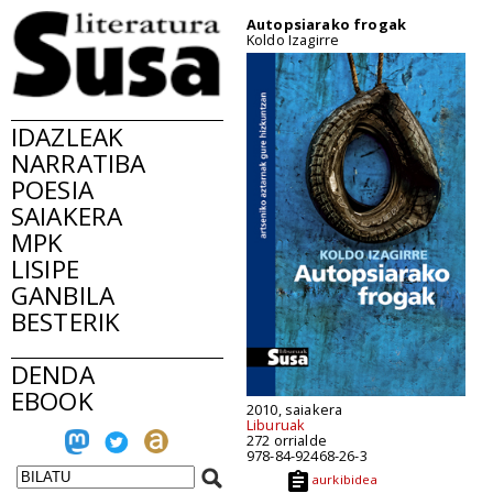
Autopsiarako frogak
Koldo Izagirre
IDAZLEAK
NARRATIBA
POESIA
SAIAKERA
MPK
LISIPE
GANBILA
BESTERIK
DENDA
EBOOK
2010, saiakera
Liburuak
272 orrialde
978-84-92468-26-3
aurkibidea