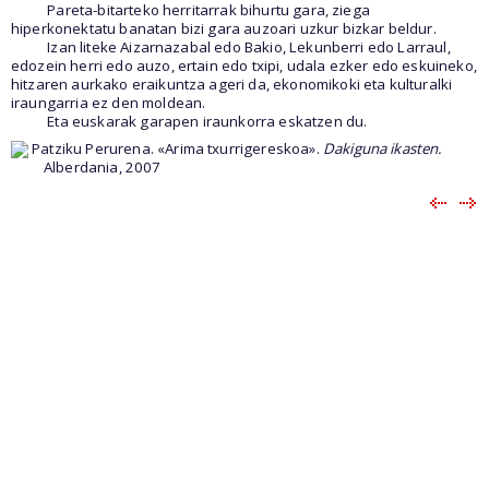
Pareta-bitarteko herritarrak bihurtu gara, ziega
hiperkonektatu banatan bizi gara auzoari uzkur bizkar beldur.
Izan liteke Aizarnazabal edo Bakio, Lekunberri edo Larraul,
edozein herri edo auzo, ertain edo txipi, udala ezker edo eskuineko,
hitzaren aurkako eraikuntza ageri da, ekonomikoki eta kulturalki
iraungarria ez den moldean.
Eta euskarak garapen iraunkorra eskatzen du.
Patziku Perurena. «Arima txurrigereskoa».
Dakiguna ikasten.
Alberdania, 2007