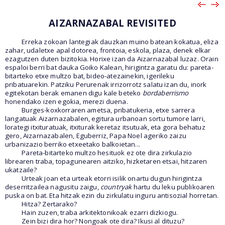
AIZARNAZABAL REVISITED
Erreka zokoan lantegiak dauzkan muino batean kokatua, eliza
zahar, udaletxe apal dotorea, frontoia, eskola, plaza, denek elkar
ezagutzen duten bizitokia. Horixe izan da Aizarnazabal luzaz. Orain
espaloi berri bat dauka Goiko Kalean, hirigintza garatu du: pareta-
bitarteko etxe multzo bat, bideo-atezainekin, igerileku
pribatuarekin. Patziku Perurenak irrizorrotz salatu izan du, inork
egitekotan berak emanen digu kale beteko
bordaberrismo
honendako izen egokia, merezi duena.
Burges-koxkorraren ametsa, pribatukeria, etxe sarrera
langatuak Aizarnazabalen, egitura urbanoan sortu tumore larri,
lorategi itxituratuak, itxiturak keretaz itsutuak, eta gora behatuz
gero, Aizarnazabalen, Eguberriz, Papa Noel ageriko zaizu
urbanizazio berriko etxeetako balkoietan...
Pareta-bitarteko multzo hesituok ez ote dira zirkulazio
librearen traba, topagunearen aitziko, hizketaren etsai, hitzaren
ukatzaile?
Urteak joan eta urteak etorri isilik onartu dugun hirigintza
deserritzailea nagusitu zaigu,
countryak
hartu du leku publikoaren
puska on bat. Eta hitzak ezin du zirkulatu inguru antisozial horretan.
Hitza? Zertarako?
Hain zuzen, traba arkitektonikoak ezarri dizkiogu.
Zein bizi dira hor? Nongoak ote dira? Ikusi al dituzu?