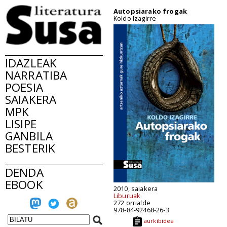
Autopsiarako frogak
Koldo Izagirre
IDAZLEAK
NARRATIBA
POESIA
SAIAKERA
MPK
LISIPE
GANBILA
BESTERIK
DENDA
EBOOK
2010, saiakera
Liburuak
272 orrialde
978-84-92468-26-3
aurkibidea