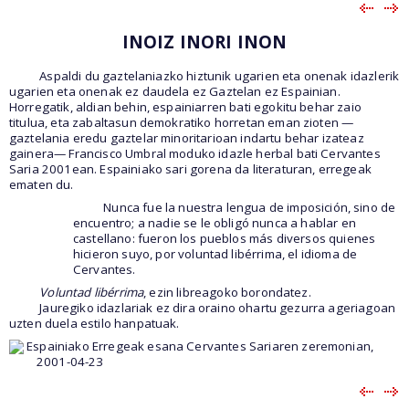
INOIZ INORI INON
Aspaldi du gaztelaniazko hiztunik ugarien eta onenak idazlerik
ugarien eta onenak ez daudela ez Gaztelan ez Espainian.
Horregatik, aldian behin, espainiarren bati egokitu behar zaio
titulua, eta zabaltasun demokratiko horretan eman zioten —
gaztelania eredu gaztelar minoritarioan indartu behar izateaz
gainera— Francisco Umbral moduko idazle herbal bati Cervantes
Saria 2001ean. Espainiako sari gorena da literaturan, erregeak
ematen du.
Nunca fue la nuestra lengua de imposición, sino de
encuentro; a nadie se le obligó nunca a hablar en
castellano: fueron los pueblos más diversos quienes
hicieron suyo, por voluntad libérrima, el idioma de
Cervantes.
Voluntad libérrima
, ezin libreagoko borondatez.
Jauregiko idazlariak ez dira oraino ohartu gezurra ageriagoan
uzten duela estilo hanpatuak.
Espainiako Erregeak esana Cervantes Sariaren zeremonian,
2001-04-23