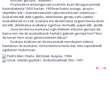
Edozein gerizpe... adibidez?
Poema bere testuinguruan ezarririk, esan dezagun poetak
bazeukakeela 1950 hartan, 1900ean baino areago, arrazoi
objektibo bat —barnekoitasunik sakonena bezain indartsua—
Euskal Herritik alde egiteko, Ameriketan geratu nahi izateko:
euskaldunak ez ezik, euskara ere desterratua zegoen berea duen
lurretik, debekatua ezabatua zigortua. Hormatik, paperetik, ahotik.
Gure territorioa euskaraz egin litekeen edozein gerizpe da,
baina non ote da euskaldunok hartuko gaituen gerizpe hori? Non
da lurrari herri esan geniezaiokeen lekua?
Euskara itzaltzen ari da eta poetak munduaren ederra
kantatzen du euskaraz. Erresistentzia modu bat, leku inposibleak
egokitzen hizkuntzari.
Pedro Mari Otaño.
Bertsoak
. Auspoa, 1994
Orixe.
Idazlan guztiak I. Sorkuntzazkoak
. Etor, 1991