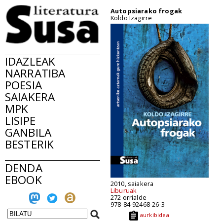
Autopsiarako frogak
Koldo Izagirre
IDAZLEAK
NARRATIBA
POESIA
SAIAKERA
MPK
LISIPE
GANBILA
BESTERIK
DENDA
EBOOK
2010, saiakera
Liburuak
272 orrialde
978-84-92468-26-3
aurkibidea