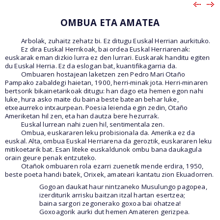
OMBUA ETA AMATEA
Arbolak, zuhaitz zehatz bi. Ez ditugu Euskal Herrian aurkituko.
Ez dira Euskal Herrikoak, bai ordea Euskal Herriarenak:
euskarak eman dizkio lurra ez den lurrari. Euskarak handitu egiten
du Euskal Herria. Ez da eslogan bat, kuantifikagarria da.
Ombuaren hostajean laketzen zen Pedro Mari Otaño
Pampako zabaldegi haietan, 1900, herri-minak jota. Herri-minaren
bertsorik bikainetarikoak ditugu: han dago eta hemen egon nahi
luke, hura asko maite du baina beste batean behar luke,
etxeaurreko intxaurpean. Poesia leienda egin zedin, Otaño
Ameriketan hil zen, eta han dautza bere hezurrak.
Euskal lurrean nahi zuen hil, sentimentala zen.
Ombua, euskararen leku probisionala da. Amerika ez da
euskal. Alta, ombua Euskal Herriarena da geroztik, euskararen leku
mitikoetarik bat. Esan liteke euskaldunok ombu bana daukagula
orain geure penak entzuteko.
Otañok ombuaren rola ezarri zuenetik mende erdira, 1950,
beste poeta handi batek, Orixek, amateari kantatu zion Ekuadorren.
Gogoan daukat haur nintzaneko Musulungo pagopea,
izerditurik arrisku baitzan itzal hartan esertzea;
baina sargori zegonerako goxoa bai ohatzea!
Goxoagorik aurki dut hemen Amateren gerizpea.