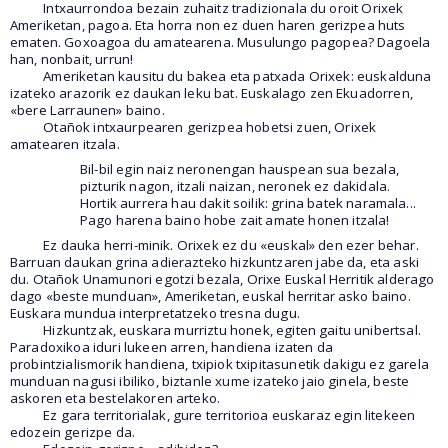
Intxaurrondoa bezain zuhaitz tradizionala du oroit Orixek
Ameriketan, pagoa. Eta horra non ez duen haren gerizpea huts
ematen. Goxoagoa du amatearena. Musulungo pagopea? Dagoela
han, nonbait, urrun!
Ameriketan kausitu du bakea eta patxada Orixek: euskalduna
izateko arazorik ez daukan leku bat. Euskalago zen Ekuadorren,
«bere Larraunen» baino.
Otañok intxaurpearen gerizpea hobetsi zuen, Orixek
amatearen itzala.
Bil-bil egin naiz neronengan hauspean sua bezala,
pizturik nagon, itzali naizan, neronek ez dakidala.
Hortik aurrera hau dakit soilik: grina batek naramala...
Pago harena baino hobe zait amate honen itzala!
Ez dauka herri-minik. Orixek ez du «euskal» den ezer behar.
Barruan daukan grina adierazteko hizkuntzaren jabe da, eta aski
du. Otañok Unamunori egotzi bezala, Orixe Euskal Herritik alderago
dago «beste munduan», Ameriketan, euskal herritar asko baino.
Euskara mundua interpretatzeko tresna dugu.
Hizkuntzak, euskara murriztu honek, egiten gaitu unibertsal.
Paradoxikoa iduri lukeen arren, handiena izaten da
probintzialismorik handiena, txipiok txipitasunetik dakigu ez garela
munduan nagusi ibiliko, biztanle xume izateko jaio ginela, beste
askoren eta bestelakoren arteko.
Ez gara territorialak, gure territorioa euskaraz egin litekeen
edozein gerizpe da.