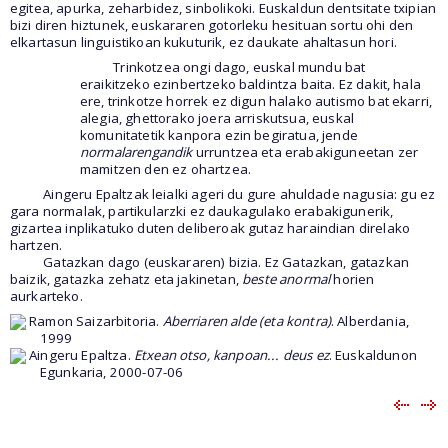
egitea, apurka, zeharbidez, sinbolikoki. Euskaldun dentsitate txipian
bizi diren hiztunek, euskararen gotorleku hesituan sortu ohi den
elkartasun linguistikoan kukuturik, ez daukate ahaltasun hori.
Trinkotzea ongi dago, euskal mundu bat
eraikitzeko ezinbertzeko baldintza baita. Ez dakit, hala
ere, trinkotze horrek ez digun halako autismo bat ekarri,
alegia, ghettorako joera arriskutsua, euskal
komunitatetik kanpora ezin begiratua, jende
normalarengandik
urruntzea eta erabakiguneetan zer
mamitzen den ez ohartzea.
Aingeru Epaltzak leialki ageri du gure ahuldade nagusia: gu ez
gara normalak, partikularzki ez daukagulako erabakigunerik,
gizartea inplikatuko duten deliberoak gutaz haraindian direlako
hartzen.
Gatazkan dago (euskararen) bizia. Ez Gatazkan, gatazkan
baizik, gatazka zehatz eta jakinetan,
beste anormal
horien
aurkarteko.
Ramon Saizarbitoria.
Aberriaren alde (eta kontra)
. Alberdania,
1999
Aingeru Epaltza.
Etxean otso, kanpoan... deus ez
. Euskaldunon
Egunkaria, 2000-07-06