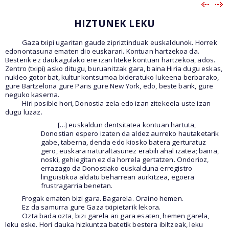
HIZTUNEK LEKU
Gaza txipi ugaritan gaude zipriztinduak euskaldunok. Horrek
edonontasuna ematen dio euskarari. Kontuan hartzekoa da.
Besterik ez daukagulako ere izan liteke kontuan hartzekoa, ados.
Zentro (txipi) asko ditugu, buruanitzak gara, baina Hiria dugu eskas,
nukleo gotor bat, kultur kontsumoa bideratuko lukeena berbarako,
gure Bartzelona gure Paris gure New York, edo, beste barik, gure
neguko kaserna.
Hiri posible hori, Donostia zela edo izan zitekeela uste izan
dugu luzaz.
[...] euskaldun dentsitatea kontuan hartuta,
Donostian espero izaten da aldez aurreko hautaketarik
gabe, taberna, denda edo kiosko batera gerturatuz
gero, euskara naturaltasunez erabili ahal izatea; baina,
noski, gehiegitan ez da horrela gertatzen. Ondorioz,
errazago da Donostiako euskalduna erregistro
linguistikoa aldatu beharrean aurkitzea, egoera
frustragarria benetan.
Frogak ematen bizi gara. Bagarela. Oraino hemen.
Ez da samurra gure Gaza txipietarik lekora.
Ozta bada ozta, bizi garela ari gara esaten, hemen garela,
leku eske. Hori dauka hizkuntza batetik bestera ibiltzeak, leku