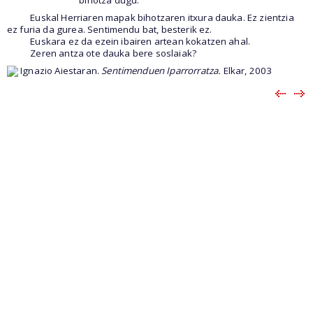
Euskal Herriaren mapak bihotzaren itxura dauka. Ez zientzia
ez furia da gurea. Sentimendu bat, besterik ez.
Euskara ez da ezein ibairen artean kokatzen ahal.
Zeren antza ote dauka bere soslaiak?
Ignazio Aiestaran.
Sentimenduen Iparrorratza.
Elkar, 2003