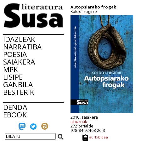
Autopsiarako frogak
Koldo Izagirre
IDAZLEAK
NARRATIBA
POESIA
SAIAKERA
MPK
LISIPE
GANBILA
BESTERIK
DENDA
EBOOK
2010, saiakera
Liburuak
272 orrialde
978-84-92468-26-3
aurkibidea