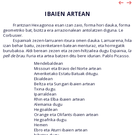
IBAIEN ARTEAN
Frantziari Hexagonoa esan izan zaio, forma hori dauka, forma
geometriko bat, bizitza era arrazionalean antolatzen diguna. Le
Corbusier.
Espainiak zezen-larruaren itxura omen dauka. Larruarena, hila
izan behar baitu, zezenketaren batean menturaz, eta horregatik
burubakoa. Aldi berean zezen eta zezen-hiltzailea dugu Espainia,
la
pell de brau
. Furia eta artea batzen ditu bere idurian. Pablo Picasso.
Mendebaldean
Missouri eta Bravo del Norte artean
Ameriketako Estatu Batuak ditugu.
Ekialdean
Beltza eta Sungari ibaien artean
Txina dugu.
Iparraldean
Rhin eta Elba ibaien artean
Alemania dugu
Hegoaldean
Orange eta Olifants ibaien artean
Hegoafrika dugu.
Hemen
Ebro eta Aturri ibaien artean
bihotza dugu.