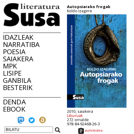
Autopsiarako frogak
Koldo Izagirre
IDAZLEAK
NARRATIBA
POESIA
SAIAKERA
MPK
LISIPE
GANBILA
BESTERIK
DENDA
EBOOK
2010, saiakera
Liburuak
272 orrialde
978-84-92468-26-3
aurkibidea