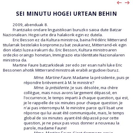
SEI MINUTU HOGEI URTEAN BEHIN
2009, abenduak 8.
Frantziako ondare linguistikoari buruzko saioa dute Batzar
Nazionalean. Hogei urte dira halakorik egin ez dutela.
Eric Besson ez da Kultura ministroa, baina Frédéric Mitterrand
titularrak bestelako konpromezu bat zeukanez, Mitterrand-ek egin
dion idatzi luzea irakurri du. Eric Besson, Kultura ministroaren
ordezko oraingo honetan, Immigrazio eta Identitate Nazionalaren
ministroa da.
Martine Faure batzarkideak zer edo zer esan nahi luke Eric
Bessonen ahotik Mitterrand ministroak erabili argudioei buruz.
Mme. Martine Faure.
Madame la présidente, puis-je
répondre brièvement à M. le ministre?
Mme. la présidente.
Je suis désolée, ma chère
collègue, mais nous avons largement dépassé, en
l'occurrence, le temps imparti à chaque question, qui est,
je le rappelle de six minutes pour chaque question. Je
n'ai pas interrompu M. le ministre parce qu'il lisait une
réponse qui lui avait été communiquée, mais, le temps
global de six minutes ayant été dépassé pour cette
question, je ne peux pas vous donner a nouveau la
parole, madame Faure!
Mme. Martine Faure.
C'est dommage car je