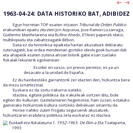
1963-04-24: DATA HISTORIKO BAT, ADIBIDEZ
Egun horretan TOP esaten zitzaion
Tribunal de Orden Publico
erakundean epaitu zituzten Jon Aizpurua, Jose Ramon Luzarraga,
Guillermo Mariñelarena eta Rufino Ahedo, ETAren paperak idatzi,
multikopiatu eta zabaltzeagatik Bilbon.
Data ez da historikoa epaiketa hartan akusatuek deklaratu
zutenagatik, bai ordea mendeetan gorteko ideologoek buruan ibili
eta ahapetik esaten zutena ahoan bilorik gabe esan zuelako
fiskalak lekunerik egokienean:
Escribir en vasco, sin previo permiso, es ya un
desacato a la unidad de España.
Ez du hainbesteko garrantzirik zer idazten den, hizkuntza bera
da mezu (onartezina).
Euskara ez da sortu irakurria izateko.
Idaztea, egitate politikoa da: irakurleak sortzen ditu, bide
egiten dio kulturari. Gaztelaniaren hegemonia, hain zuzen, estatuko
gainerako hizkuntzek kultura sortzeko debekuan oinarritu da.
Horixe nahiko zuten frogatu seguruenik akusatuek,
hizkuntzaren erabilera politikoa zela euskaraz ez idaztea.
Euskadi eta Askatasuna 1. 1952-1965. De Ekin a Eta
. Txalaparta,
1993