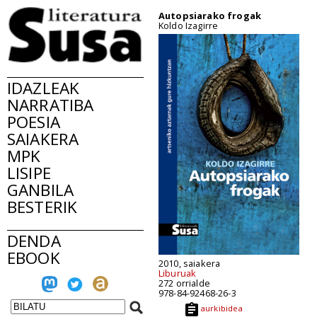
Autopsiarako frogak
Koldo Izagirre
IDAZLEAK
NARRATIBA
POESIA
SAIAKERA
MPK
LISIPE
GANBILA
BESTERIK
DENDA
EBOOK
2010, saiakera
Liburuak
272 orrialde
978-84-92468-26-3
aurkibidea