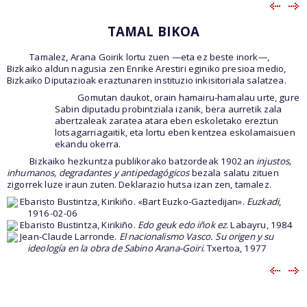
TAMAL BIKOA
Tamalez, Arana Goirik lortu zuen —eta ez beste inork—,
Bizkaiko aldun nagusia zen Enrike Arestiri eginiko presioa medio,
Bizkaiko Diputazioak eraztunaren instituzio inkisitoriala salatzea.
Gomutan daukot, orain hamairu-hamalau urte, gure
Sabin diputadu probintziala izanik, bera aurretik zala
abertzaleak zaratea atara eben eskoletako ereztun
lotsagarriagaitik, eta lortu eben kentzea eskolamaisuen
ekandu okerra.
Bizkaiko hezkuntza publikorako batzordeak 1902an
injustos,
inhumanos, degradantes y antipedagógicos
bezala salatu zituen
zigorrek luze iraun zuten. Deklarazio hutsa izan zen, tamalez.
Ebaristo Bustintza, Kirikiño. «Bart Euzko-Gaztedijan».
Euzkadi
,
1916-02-06
Ebaristo Bustintza, Kirikiño.
Edo geuk edo iñok ez
. Labayru, 1984
Jean-Claude Larronde.
El nacionalismo Vasco. Su origen y su
ideología en la obra de Sabino Arana-Goiri
. Txertoa, 1977