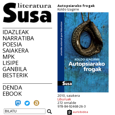
Autopsiarako frogak
Koldo Izagirre
IDAZLEAK
NARRATIBA
POESIA
SAIAKERA
MPK
LISIPE
GANBILA
BESTERIK
DENDA
EBOOK
2010, saiakera
Liburuak
272 orrialde
978-84-92468-26-3
aurkibidea