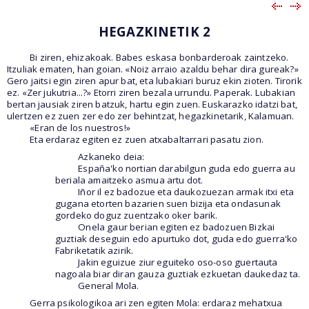
HEGAZKINETIK 2
Bi ziren, ehizakoak. Babes eskasa bonbarderoak zaintzeko.
Itzuliak ematen, han goian. «Noiz arraio azaldu behar dira gureak?»
Gero jaitsi egin ziren apur bat, eta lubakiari buruz ekin zioten. Tirorik
ez. «Zer jukutria...?» Etorri ziren bezala urrundu. Paperak. Lubakian
bertan jausiak ziren batzuk, hartu egin zuen. Euskarazko idatzi bat,
ulertzen ez zuen zer edo zer behintzat, hegazkinetarik, Kalamuan.
«Eran de los nuestros!»
Eta erdaraz egiten ez zuen atxabaltarrari pasatu zion.
Azkaneko deia:
España'ko nortian darabilgun guda edo guerra au
beriala amaitzeko asmua artu dot.
Iñor il ez badozue eta daukozuezan armak itxi eta
gugana etorten bazarien suen bizija eta ondasunak
gordeko doguz zuentzako oker barik.
Onela gaur berian egiten ez badozuen Bizkai
guztiak deseguin edo apurtuko dot, guda edo guerra'ko
Fabriketatik azirik.
Jakin eguizue ziur eguiteko oso-oso guertauta
nagoala biar diran gauza guztiak ezkuetan daukedaz ta.
General Mola.
Gerra psikologikoa ari zen egiten Mola: erdaraz mehatxua