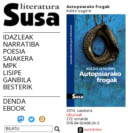
Autopsiarako frogak
Koldo Izagirre
IDAZLEAK
NARRATIBA
POESIA
SAIAKERA
MPK
LISIPE
GANBILA
BESTERIK
DENDA
EBOOK
2010, saiakera
Liburuak
272 orrialde
978-84-92468-26-3
aurkibidea