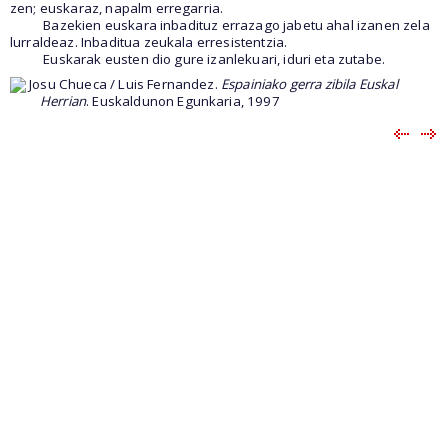
zen; euskaraz, napalm erregarria.
Bazekien euskara inbadituz errazago jabetu ahal izanen zela
lurraldeaz. Inbaditua zeukala erresistentzia.
Euskarak eusten dio gure izanlekuari, iduri eta zutabe.
Josu Chueca / Luis Fernandez.
Espainiako gerra zibila Euskal
Herrian
. Euskaldunon Egunkaria, 1997