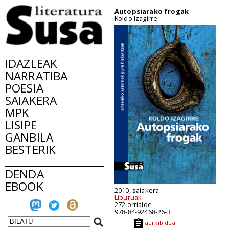
Autopsiarako frogak
Koldo Izagirre
IDAZLEAK
NARRATIBA
POESIA
SAIAKERA
MPK
LISIPE
GANBILA
BESTERIK
DENDA
EBOOK
2010, saiakera
Liburuak
272 orrialde
978-84-92468-26-3
aurkibidea