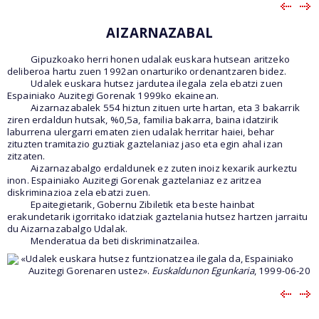
AIZARNAZABAL
Gipuzkoako herri honen udalak euskara hutsean aritzeko
deliberoa hartu zuen 1992an onarturiko ordenantzaren bidez.
Udalek euskara hutsez jardutea ilegala zela ebatzi zuen
Espainiako Auzitegi Gorenak 1999ko ekainean.
Aizarnazabalek 554 hiztun zituen urte hartan, eta 3 bakarrik
ziren erdaldun hutsak, %0,5a, familia bakarra, baina idatzirik
laburrena ulergarri ematen zien udalak herritar haiei, behar
zituzten tramitazio guztiak gaztelaniaz jaso eta egin ahal izan
zitzaten.
Aizarnazabalgo erdaldunek ez zuten inoiz kexarik aurkeztu
inon. Espainiako Auzitegi Gorenak gaztelaniaz ez aritzea
diskriminazioa zela ebatzi zuen.
Epaitegietarik, Gobernu Zibiletik eta beste hainbat
erakundetarik igorritako idatziak gaztelania hutsez hartzen jarraitu
du Aizarnazabalgo Udalak.
Menderatua da beti diskriminatzailea.
«Udalek euskara hutsez funtzionatzea ilegala da, Espainiako
Auzitegi Gorenaren ustez».
Euskaldunon Egunkaria
, 1999-06-20