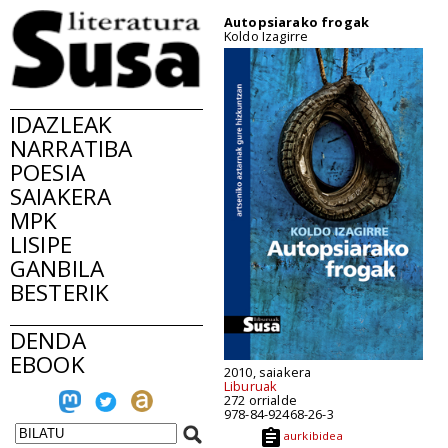
Autopsiarako frogak
Koldo Izagirre
IDAZLEAK
NARRATIBA
POESIA
SAIAKERA
MPK
LISIPE
GANBILA
BESTERIK
DENDA
EBOOK
2010, saiakera
Liburuak
272 orrialde
978-84-92468-26-3
aurkibidea