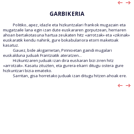
GARBIKERIA
Politiko, apez, idazle eta hizkuntzalari frankok mugazain eta
mugatzaile lana egin izan dute euskararen gorputzean, herriaren
ahoan bertakotasuna hartua zeukaten hitz «arrotzak» eta «zikinak»
euskaratik kendu nahirik, gure bokabulariora etorri maketoak
kasatuz.
Gauez, bide akigarrietan, Pirinioetan gaindi mugalari
euskalduna juduak Frantziatik ateratzen...
Hizkuntzaren juduak izan dira euskaran bizi ziren hitz
«arrotzak». Kasatu zituzten, eta gurera ekarri ditugu ostera gure
hizkuntzari bizia emateko.
Sarritan, gisa horretako juduak izan ditugu hitzen ahoak ere.