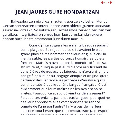
JEAN JAURES GURE HONDARTZAN
Bakezalea zen eta tiroz hil zuten traba zelako Lehen Mundu
Gerran sartzearren Frantziak behar zuen alderdi guztien «batasun
sakratua» lortzeko. Sozialista zen, sozialismoa zer edo zer izan zen
garaikoa, integritatearen eredu Jean Jaures, eskuindarrek ere
ahotan hartu beste erremediorik ez duten maisua.
Quand j'interrogeais les enfants basques jouant
sur la plage de Saint-Jean de Luz, ils avaient le plus
grand plaisir à me nommer dans leur langue le ciel, la
mer, la sable, les parties du corps humain, les objets
familiers. Mais ils n'avaient pas la moindre idée de sa
structure et, quoique plusieurs d'entre eux fussent de
bons élèves de nos écoles laïques, ils n'avaient jamais
songé à appliquer au langage antique et original qu'ils
parlaient dès l'enfance les procédés d'analyse qu'ils
sont habitués à appliquer à la langue française. C'est
évidemment que leurs maîtres ne les avaient point
invités. Pourquoi cela, et d'où vient ce délaissement?
Puisque ces enfants parlent deux langues, pourquoi ne
pas leur apprendre à les comparer et à se rendre
compte de l'une par l'autre? Il n'y a pas de meilleur
exercice pour l'esprit que ces comparaison [...] L'esprit
devient plus sensible à la beauté d'une langue par