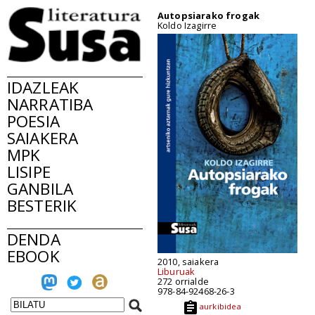
Autopsiarako frogak
Koldo Izagirre
IDAZLEAK
NARRATIBA
POESIA
SAIAKERA
MPK
LISIPE
GANBILA
BESTERIK
DENDA
EBOOK
2010, saiakera
Liburuak
272 orrialde
978-84-92468-26-3
aurkibidea