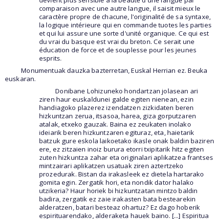
comparaison avec une autre langue, il saisit mieux le
caractère propre de chacune, l'originalité de sa syntaxe,
la logique intérieure qui en commande tuotes les parties
et qui lui assure une sorte d'unité organique. Ce qui est
du vrai du basque est vrai du breton. Ce serait une
éducation de force et de souplesse pour les jeunes
esprits.
Monumentuak dauzka bazterretan, Euskal Herrian ez. Beuka
euskaran.
Donibane Lohizuneko hondartzan jolasean ari
ziren haur euskaldunei galde egiten nienean, ezin
handiagoko plazerez izendatzen zizkidaten beren
hizkuntzan zerua, itsasoa, harea, giza gorputzaren
atalak, etxeko gauzak. Baina ez zeukaten inolako
ideiarik beren hizkuntzaren egituraz, eta, haietarik
batzuk gure eskola laikoetako ikasle onak baldin baziren
ere, ez zitzaien inoiz burura etorri txipitarik hitz egiten
zuten hizkuntza zahar eta originalari aplikatzea frantses
mintzairari aplikatzen usatuak ziren aztertzeko
prozedurak. Bistan da irakasleek ez dietela hartarako
gomita egin. Zergatik hori, eta nondik dator halako
utzikeria? Haur horiek bi hizkuntzatan mintzo baldin
badira, zergatik ez zaie irakasten bata bestearekin
alderatzen, batari besteaz ohartuz? Ez dago hoberik
espirituarendako, alderaketa hauek baino. [...] Espiritua