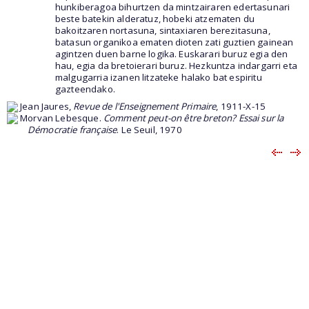
hunkiberagoa bihurtzen da mintzairaren edertasunari
beste batekin alderatuz, hobeki atzematen du
bakoitzaren nortasuna, sintaxiaren berezitasuna,
batasun organikoa ematen dioten zati guztien gainean
agintzen duen barne logika. Euskarari buruz egia den
hau, egia da bretoierari buruz. Hezkuntza indargarri eta
malgugarria izanen litzateke halako bat espiritu
gazteendako.
Jean Jaures,
Revue de l'Enseignement Primaire
, 1911-X-15
Morvan Lebesque.
Comment peut-on être breton? Essai sur la
Démocratie française
. Le Seuil, 1970