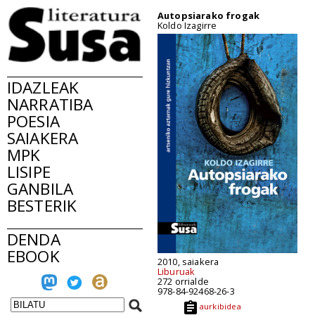
Autopsiarako frogak
Koldo Izagirre
IDAZLEAK
NARRATIBA
POESIA
SAIAKERA
MPK
LISIPE
GANBILA
BESTERIK
DENDA
EBOOK
2010, saiakera
Liburuak
272 orrialde
978-84-92468-26-3
aurkibidea