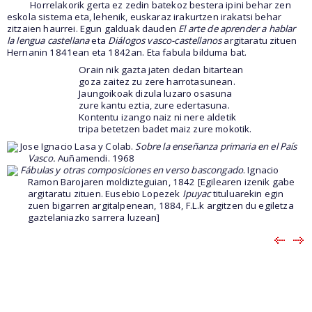
Horrelakorik gerta ez zedin batekoz bestera ipini behar zen
eskola sistema eta, lehenik, euskaraz irakurtzen irakatsi behar
zitzaien haurrei. Egun galduak dauden
El arte de aprender a hablar
la lengua castellana
eta
Diálogos vasco-castellanos
argitaratu zituen
Hernanin 1841ean eta 1842an. Eta fabula bilduma bat.
Orain nik gazta jaten dedan bitartean
goza zaitez zu zere harrotasunean.
Jaungoikoak dizula luzaro osasuna
zure kantu eztia, zure edertasuna.
Kontentu izango naiz ni nere aldetik
tripa betetzen badet maiz zure mokotik.
Jose Ignacio Lasa y Colab.
Sobre la enseñanza primaria en el País
Vasco.
Auñamendi. 1968
Fábulas y otras composiciones en verso bascongado
. Ignacio
Ramon Barojaren moldizteguian, 1842 [Egilearen izenik gabe
argitaratu zituen. Eusebio Lopezek
Ipuyac
tituluarekin egin
zuen bigarren argitalpenean, 1884, F.L.k argitzen du egiletza
gaztelaniazko sarrera luzean]