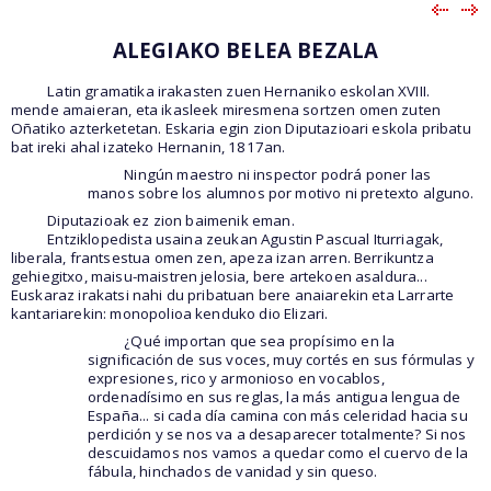
ALEGIAKO BELEA BEZALA
Latin gramatika irakasten zuen Hernaniko eskolan XVIII.
mende amaieran, eta ikasleek miresmena sortzen omen zuten
Oñatiko azterketetan. Eskaria egin zion Diputazioari eskola pribatu
bat ireki ahal izateko Hernanin, 1817an.
Ningún maestro ni inspector podrá poner las
manos sobre los alumnos por motivo ni pretexto alguno.
Diputazioak ez zion baimenik eman.
Entziklopedista usaina zeukan Agustin Pascual Iturriagak,
liberala, frantsestua omen zen, apeza izan arren. Berrikuntza
gehiegitxo, maisu-maistren jelosia, bere artekoen asaldura...
Euskaraz irakatsi nahi du pribatuan bere anaiarekin eta Larrarte
kantariarekin: monopolioa kenduko dio Elizari.
¿Qué importan que sea propísimo en la
significación de sus voces, muy cortés en sus fórmulas y
expresiones, rico y armonioso en vocablos,
ordenadísimo en sus reglas, la más antigua lengua de
España... si cada día camina con más celeridad hacia su
perdición y se nos va a desaparecer totalmente? Si nos
descuidamos nos vamos a quedar como el cuervo de la
fábula, hinchados de vanidad y sin queso.