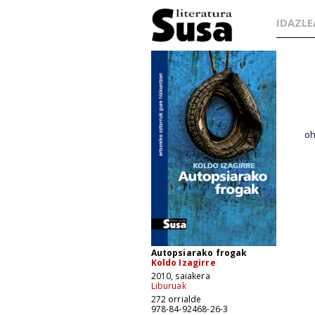
IDAZLE
oh
Autopsiarako frogak
Koldo Izagirre
2010, saiakera
Liburuak
272 orrialde
978-84-92468-26-3