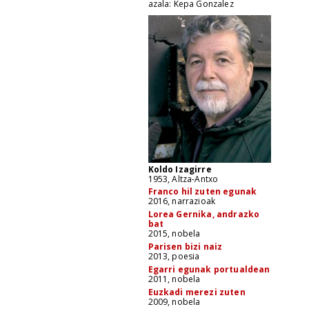
azala: Kepa Gonzalez
Koldo Izagirre
1953, Altza-Antxo
Franco hil zuten egunak
2016, narrazioak
Lorea Gernika, andrazko
bat
2015, nobela
Parisen bizi naiz
2013, poesia
Egarri egunak portualdean
2011, nobela
Euzkadi merezi zuten
2009, nobela