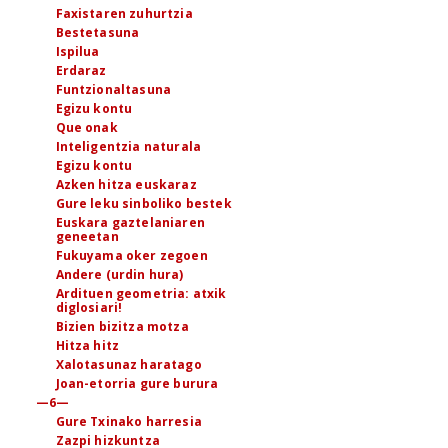
Faxistaren zuhurtzia
Bestetasuna
Ispilua
Erdaraz
Funtzionaltasuna
Egizu kontu
Que onak
Inteligentzia naturala
Egizu kontu
Azken hitza euskaraz
Gure leku sinboliko bestek
Euskara gaztelaniaren
geneetan
Fukuyama oker zegoen
Andere (urdin hura)
Ardituen geometria: atxik
diglosiari!
Bizien bizitza motza
Hitza hitz
Xalotasunaz haratago
Joan-etorria gure burura
—6—
Gure Txinako harresia
Zazpi hizkuntza