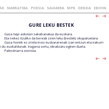
AK
NARRATIBA
POESIA
SAIAKERA
MPK
DENDA
EBOOK
GURE LEKU BESTEK
Gaza txipi askotan sakabanatua da euskara.
Eta nekez itzuliko da bereak ziren leku (bestek) okupatuetara.
Gaza horiek ez zirela inoiz euskararenak izan entzun eta irakurri
i du euskaldunak. Iragana sortu, idealizatu egiten duela.
Palestinarra sionista.