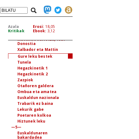
Kanpo eta barru
Territoriozaleak
Galdu zuenaren lantua
Egizu kontu
Azala
Erosi:
18,05
Euskarari buruz
Kritikak
Ebook:
3,12
Egizu kontu
Mattinen heriotza, 1981
Donostia
Xalbador eta Mattin
Gure leku bestek
Tunela
Hegazkinetik 1
Hegazkinetik 2
Zazpiok
Otañoren galdera
Ombua eta amatea
Euskaldun nazionala
Trabarik ez baina
Lekurik gabe
Poetaren kolkoa
Hiztunek leku
—5—
Euskaldunaren
bakardadea