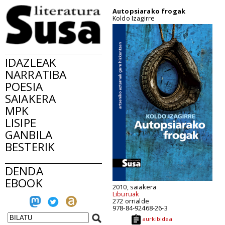
Autopsiarako frogak
Koldo Izagirre
IDAZLEAK
NARRATIBA
POESIA
SAIAKERA
MPK
LISIPE
GANBILA
BESTERIK
DENDA
EBOOK
2010, saiakera
Liburuak
272 orrialde
978-84-92468-26-3
aurkibidea