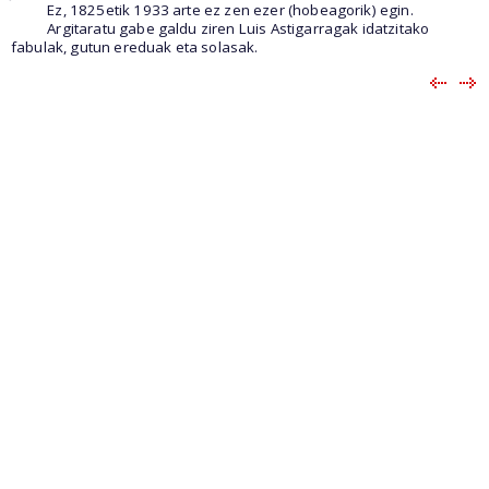
Ez, 1825etik 1933 arte ez zen ezer (hobeagorik) egin.
Argitaratu gabe galdu ziren Luis Astigarragak idatzitako
fabulak, gutun ereduak eta solasak.