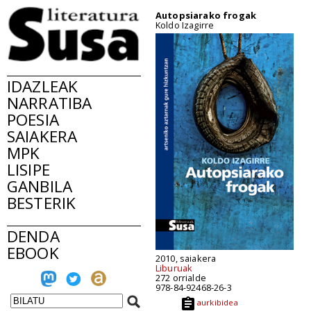
Autopsiarako frogak
Koldo Izagirre
IDAZLEAK
NARRATIBA
POESIA
SAIAKERA
MPK
LISIPE
GANBILA
BESTERIK
DENDA
EBOOK
2010, saiakera
Liburuak
272 orrialde
978-84-92468-26-3
aurkibidea