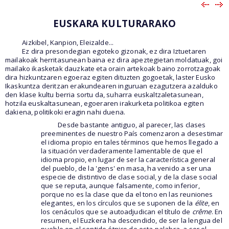
EUSKARA KULTURARAKO
Aizkibel, Kanpion, Eleizalde...
Ez dira presondegian egoteko gizonak, ez dira Iztuetaren
mailakoak herritasunean baina ez dira apeztegietan moldatuak, goi
mailako ikasketak dauzkate eta orain artekoak baino zorrotzagoak
dira hizkuntzaren egoeraz egiten dituzten gogoetak, laster Eusko
Ikaskuntza deritzan erakundearen inguruan ezagutzera azalduko
den klase kultu berria sortu da, suharra euskaltzaletasunean,
hotzila euskaltasunean, egoeraren irakurketa politikoa egiten
dakiena, politikoki eragin nahi duena.
Desde bastante antiguo, al parecer, las clases
preeminentes de nuestro País comenzaron a desestimar
el idioma propio en tales términos que hemos llegado a
la situación verdaderamente lamentable de que el
idioma propio, en lugar de ser la característica general
del pueblo, de la 'gens' en masa, ha venido a ser una
especie de distintivo de clase social, y de la clase social
que se reputa, aunque falsamente, como inferior,
porque no es la clase que da el tono en las reuniones
elegantes, en los círculos que se suponen de la
élite
, en
los cenáculos que se autoadjudican el título de
crême
. En
resumen, el Euzkera ha descendido, de ser la lengua del
pueblo en el sentido étnico de esta palabra, a ser el