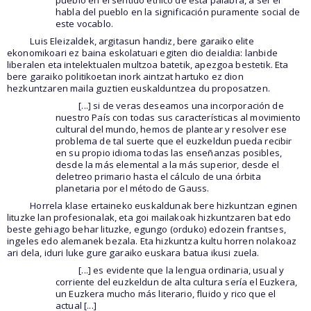
habla del pueblo en la significación puramente social de
este vocablo.
Luis Eleizaldek, argitasun handiz, bere garaiko elite
ekonomikoari ez baina eskolatuari egiten dio deialdia: lanbide
liberalen eta intelektualen multzoa batetik, apezgoa bestetik. Eta
bere garaiko politikoetan inork aintzat hartuko ez dion
hezkuntzaren maila guztien euskalduntzea du proposatzen.
[...] si de veras deseamos una incorporación de
nuestro País con todas sus características al movimiento
cultural del mundo, hemos de plantear y resolver ese
problema de tal suerte que el euzkeldun pueda recibir
en su propio idioma todas las enseñanzas posibles,
desde la más elemental a la más superior, desde el
deletreo primario hasta el cálculo de una órbita
planetaria por el método de Gauss.
Horrela klase ertaineko euskaldunak bere hizkuntzan eginen
lituzke lan profesionalak, eta goi mailakoak hizkuntzaren bat edo
beste gehiago behar lituzke, egungo (orduko) edozein frantses,
ingeles edo alemanek bezala. Eta hizkuntza kultu horren nolakoaz
ari dela, iduri luke gure garaiko euskara batua ikusi zuela.
[...] es evidente que la lengua ordinaria, usual y
corriente del euzkeldun de alta cultura sería el Euzkera,
un Euzkera mucho más literario, fluido y rico que el
actual [...]