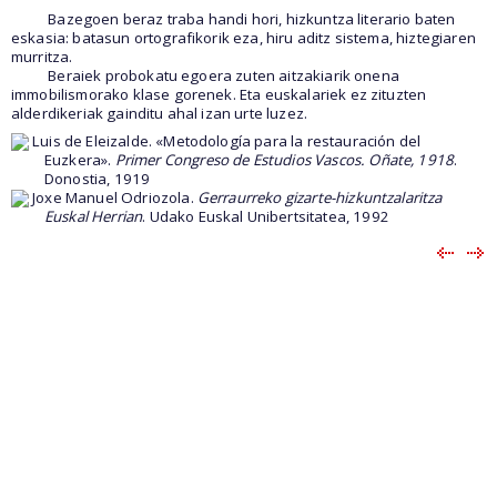
Bazegoen beraz traba handi hori, hizkuntza literario baten
eskasia: batasun ortografikorik eza, hiru aditz sistema, hiztegiaren
murritza.
Beraiek probokatu egoera zuten aitzakiarik onena
immobilismorako klase gorenek. Eta euskalariek ez zituzten
alderdikeriak gainditu ahal izan urte luzez.
Luis de Eleizalde. «Metodología para la restauración del
Euzkera».
Primer Congreso de Estudios Vascos. Oñate, 1918
.
Donostia, 1919
Joxe Manuel Odriozola.
Gerraurreko gizarte-hizkuntzalaritza
Euskal Herrian
. Udako Euskal Unibertsitatea, 1992