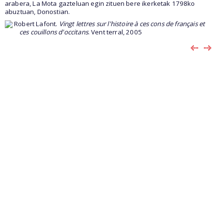
arabera, La Mota gazteluan egin zituen bere ikerketak 1798ko
abuztuan, Donostian.
Robert Lafont.
Vingt lettres sur l'histoire à ces cons de français et
ces couillons d'occitans
. Vent terral, 2005