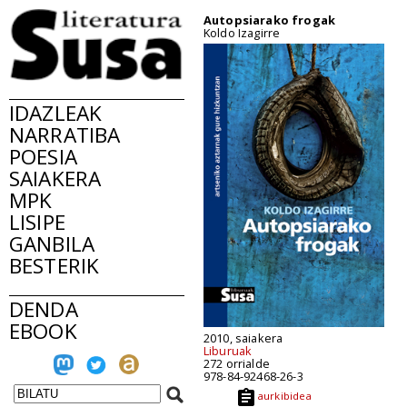
Autopsiarako frogak
Koldo Izagirre
IDAZLEAK
NARRATIBA
POESIA
SAIAKERA
MPK
LISIPE
GANBILA
BESTERIK
DENDA
EBOOK
2010, saiakera
Liburuak
272 orrialde
978-84-92468-26-3
aurkibidea