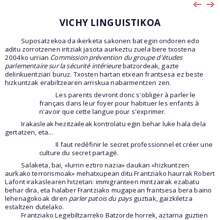
VICHY LINGUISTIKOA
Suposatzekoa da ikerketa sakonen bat egin ondoren edo
aditu zorrotzenen iritziak jasota aurkeztu zuela bere txostena
2004ko urrian
Commission prévention du groupe d'études
parlementaire sur la sécurité intérieure
batzordeak, gazte
delinkuentziari buruz. Txosten hartan etxean frantsesa ez beste
hizkuntzak erabiltzearen arriskua nabarmentzen zen.
Les parents devront donc s'obliger à parler le
français dans leur foyer pour habituer les enfants à
n'avoir que cette langue pour s'exprimer.
Irakasleak hezitzaileak kontrolatu egin behar luke hala dela
gertatzen, eta...
Il faut redéfinir le secret professionnel et créer une
culture du secret partagé.
Salaketa, bai, «lurrin eztiro nazia» daukan «hizkuntzen
aurkako terrorismoak» mehatxupean ditu Frantziako haurrak Robert
Lafont irakaslearen hitzetan: immigranteen mintzairak ezabatu
behar dira, eta halaber Frantziako mugapean frantsesa bera baino
lehenagokoak diren
parler patois du pays
guztiak, gaizkiletza
estaltzen dutelako.
Frantziako Legebiltzarreko Batzorde horrek, aztarna guztien