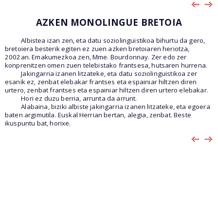
AZKEN MONOLINGUE BRETOIA
Albistea izan zen, eta datu soziolinguistikoa bihurtu da gero,
bretoiera besterik egiten ez zuen azken bretoiaren heriotza,
2002an. Emakumezkoa zen, Mme. Bourdonnay. Zer edo zer
konprenitzen omen zuen telebistako frantsesa, hutsaren hurrena.
Jakingarria izanen litzateke, eta datu soziolinguistikoa zer
esanik ez, zenbat elebakar frantses eta espainiar hiltzen diren
urtero, zenbat frantses eta espainiar hiltzen diren urtero elebakar.
Hori ez duzu berria, arrunta da arrunt.
Alabaina, biziki albiste jakingarria izanen litzateke, eta egoera
baten argimutila. Euskal Herrian bertan, alegia, zenbat. Beste
ikuspuntu bat, horixe.