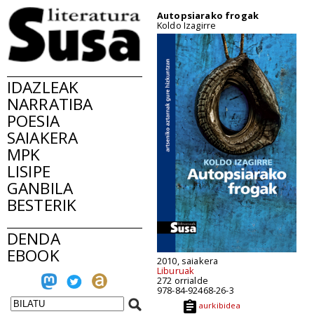
Autopsiarako frogak
Koldo Izagirre
IDAZLEAK
NARRATIBA
POESIA
SAIAKERA
MPK
LISIPE
GANBILA
BESTERIK
DENDA
EBOOK
2010, saiakera
Liburuak
272 orrialde
978-84-92468-26-3
aurkibidea