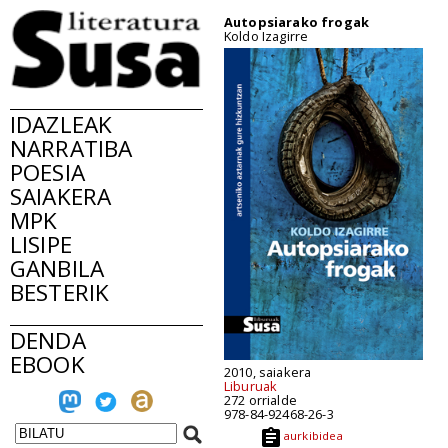
Autopsiarako frogak
Koldo Izagirre
IDAZLEAK
NARRATIBA
POESIA
SAIAKERA
MPK
LISIPE
GANBILA
BESTERIK
DENDA
EBOOK
2010, saiakera
Liburuak
272 orrialde
978-84-92468-26-3
aurkibidea