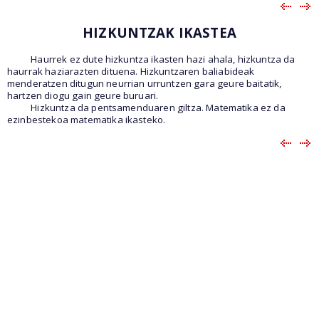
HIZKUNTZAK IKASTEA
Haurrek ez dute hizkuntza ikasten hazi ahala, hizkuntza da
haurrak haziarazten dituena. Hizkuntzaren baliabideak
menderatzen ditugun neurrian urruntzen gara geure baitatik,
hartzen diogu gain geure buruari.
Hizkuntza da pentsamenduaren giltza. Matematika ez da
ezinbestekoa matematika ikasteko.