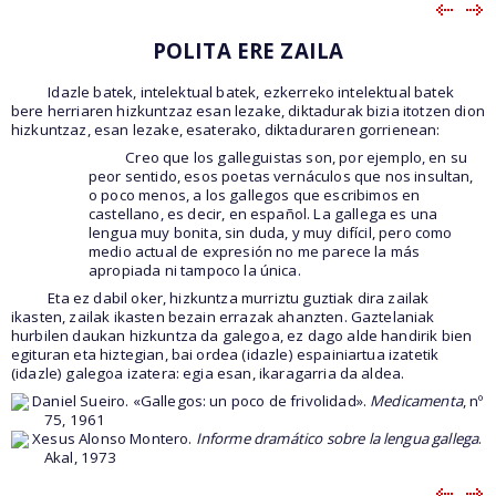
POLITA ERE ZAILA
Idazle batek, intelektual batek, ezkerreko intelektual batek
bere herriaren hizkuntzaz esan lezake, diktadurak bizia itotzen dion
hizkuntzaz, esan lezake, esaterako, diktaduraren gorrienean:
Creo que los galleguistas son, por ejemplo, en su
peor sentido, esos poetas vernáculos que nos insultan,
o poco menos, a los gallegos que escribimos en
castellano, es decir, en español. La gallega es una
lengua muy bonita, sin duda, y muy difícil, pero como
medio actual de expresión no me parece la más
apropiada ni tampoco la única.
Eta ez dabil oker, hizkuntza murriztu guztiak dira zailak
ikasten, zailak ikasten bezain errazak ahanzten. Gaztelaniak
hurbilen daukan hizkuntza da galegoa, ez dago alde handirik bien
egituran eta hiztegian, bai ordea (idazle) espainiartua izatetik
(idazle) galegoa izatera: egia esan, ikaragarria da aldea.
Daniel Sueiro. «Gallegos: un poco de frivolidad».
Medicamenta
, nº
75, 1961
Xesus Alonso Montero.
Informe dramático sobre la lengua gallega
.
Akal, 1973