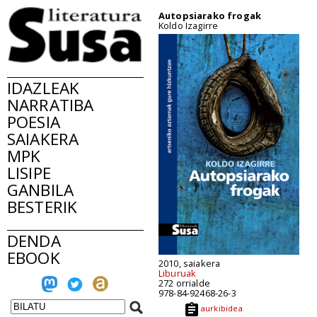
Autopsiarako frogak
Koldo Izagirre
IDAZLEAK
NARRATIBA
POESIA
SAIAKERA
MPK
LISIPE
GANBILA
BESTERIK
DENDA
EBOOK
2010, saiakera
Liburuak
272 orrialde
978-84-92468-26-3
aurkibidea