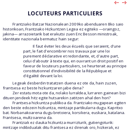
LOCUTEURS PARTICULIERS
Frantziako Batzar Nazionalean 2009ko abenduaren 8ko saio
historikoan, Frantziako Hizkuntzen Legea ez egiteko —oraingoz,
jakina— arrazoietarik bat erakutsi zuen Eric Besson ministroak,
identitate nazionala bermatuz hain segur:
Il faut éviter les deux écueils que seraient, d'une
part, le fait d'encombrer nos travaux par une loi
purement déclarative et redondante, et, d'autre part,
celui d'aboutir à texte qui, en ouvrant un droit positif en
faveur de locuteurs particuliers, se heurterait au principe
constitutionnel d'indivisibilité de la République et
d'égalité devant la loi.
Legeak desberdin tratatzen duena ez ote da, hain zuzen,
frantsesa ez beste hizkuntzaren jabe dena?
Zer estatu mota ote da, nolako lurraldea, lurraren gainean bizi
dituen jendeek hitz egite hutsarekin zatitzen ahal den hori?
Frantsesa hizkuntza publikoa da. Frantziako mugapean egiten
den beste edozein hizkuntza, mintzaje partikularra dugu. Kapritxo
bat. Norbanakoarena dugu bretoiera, korsikera, euskara, katalana.
Frantsesa, multzoarena da.
Frantziak ez dauka hizkuntza murrizturik, gutiengoturik:
mintzaje indibidualak ditu frantsesa ez direnak oro, hizkerak, ez