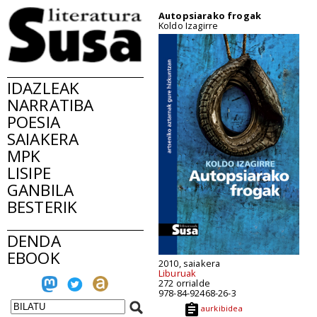
Autopsiarako frogak
Koldo Izagirre
IDAZLEAK
NARRATIBA
POESIA
SAIAKERA
MPK
LISIPE
GANBILA
BESTERIK
DENDA
EBOOK
2010, saiakera
Liburuak
272 orrialde
978-84-92468-26-3
aurkibidea