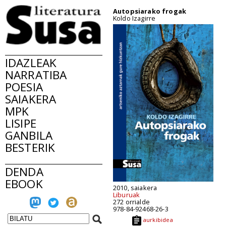
Autopsiarako frogak
Koldo Izagirre
IDAZLEAK
NARRATIBA
POESIA
SAIAKERA
MPK
LISIPE
GANBILA
BESTERIK
DENDA
EBOOK
2010, saiakera
Liburuak
272 orrialde
978-84-92468-26-3
aurkibidea