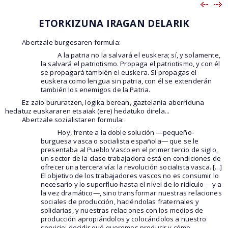
ETORKIZUNA IRAGAN DELARIK
Abertzale burgesaren formula:
A la patria no la salvará el euskera; sí, y solamente,
la salvará el patriotismo. Propaga el patriotismo, y con él
se propagará también el euskera. Si propagas el
euskera como lengua sin patria, con él se extenderán
también los enemigos de la Patria.
Ez zaio bururatzen, logika berean, gaztelania aberriduna
hedatuz euskararen etsaiak (ere) hedatuko direla...
Abertzale sozialistaren formula:
Hoy, frente a la doble solución —pequeño-
burguesa vasca o socialista española— que se le
presentaba al Pueblo Vasco en el primer tercio de siglo,
un sector de la clase trabajadora está en condiciones de
ofrecer una tercera vía: la revolución socialista vasca. [...]
El objetivo de los trabajadores vascos no es consumir lo
necesario y lo superfluo hasta el nivel de lo ridículo —y a
la vez dramático—, sino transformar nuestras relaciones
sociales de producción, haciéndolas fraternales y
solidarias, y nuestras relaciones con los medios de
producción apropiándolos y colocándolos a nuestro
servicio; decidir qué queremos producir y cómo