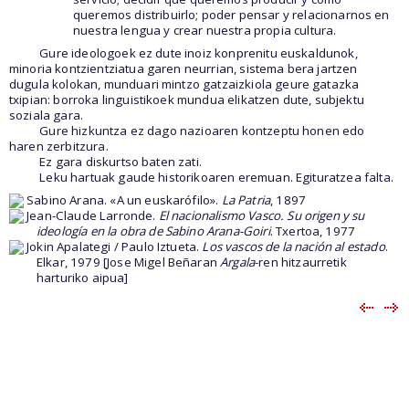
queremos distribuirlo; poder pensar y relacionarnos en
nuestra lengua y crear nuestra propia cultura.
Gure ideologoek ez dute inoiz konprenitu euskaldunok,
minoria kontzientziatua garen neurrian, sistema bera jartzen
dugula kolokan, munduari mintzo gatzaizkiola geure gatazka
txipian: borroka linguistikoek mundua elikatzen dute, subjektu
soziala gara.
Gure hizkuntza ez dago nazioaren kontzeptu honen edo
haren zerbitzura.
Ez gara diskurtso baten zati.
Leku hartuak gaude historikoaren eremuan. Egituratzea falta.
Sabino Arana. «A un euskarófilo».
La Patria
, 1897
Jean-Claude Larronde.
El nacionalismo Vasco. Su origen y su
ideología en la obra de Sabino Arana-Goiri
. Txertoa, 1977
Jokin Apalategi / Paulo Iztueta.
Los vascos de la nación al estado
.
Elkar, 1979 [Jose Migel Beñaran
Argala
-ren hitzaurretik
harturiko aipua]