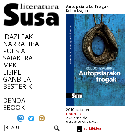
Autopsiarako frogak
Koldo Izagirre
IDAZLEAK
NARRATIBA
POESIA
SAIAKERA
MPK
LISIPE
GANBILA
BESTERIK
DENDA
EBOOK
2010, saiakera
Liburuak
272 orrialde
978-84-92468-26-3
aurkibidea