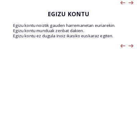
EGIZU KONTU
Egizu kontu noiztik gauden harremanetan euriarekin.
Egizu kontu munduak zenbat dakien.
Egizu kontu ez dugula inoiz ikasiko euskaraz egiten.