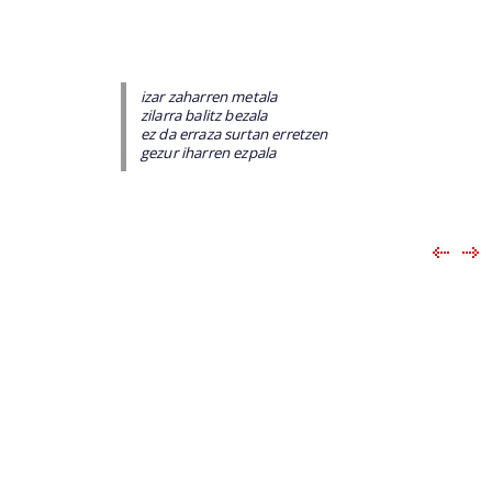
izar zaharren metala
zilarra balitz bezala
ez da erraza surtan erretzen
gezur iharren ezpala