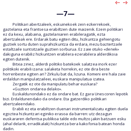
—7—
Politikari abertzaleek, eskuinekoek zein ezkerrekoek,
gaztelania eta frantsesa erabiltzen dute maizenik. Ezein politikari
ez da kexu, alabaina, gaztelaniaren erabileragatik, ezta
abertzaleak ere. Erdarak batu egiten ditu, hizkuntza gehiengotu
guztiek sortu duten suprahizkuntza da erdara, mezu baztertzaile
estaltzaile suntsitzaile guztien sorburua. Ez zaie otuko «denek»
dakiguna erabiliz hizkuntzen erabilera ezerabilera alderdikoia
egiten dutenik.
Bitxia zinez, alderdi politiko batekoek salatzea inork ezer
politikoki erabili izana: salaketa horrekin, ez ote dira beste
horrenbeste egiten ari? Zirkulu bat da, lizuna. Komeni ere hala zaie
erdaldun manipulatzaileei, euskara manipulatua izatea.
Zergatik ez ote da manipulatu behar euskara?
«Guztion ondarea delako».
Euskaldunondako ez da ondare bat. Ez gara Unescoren lepotik
bizi. Erdaldunendako da ondare. Eta gatzerdiko politikari
abertzaleendako.
Erabili ez eta erabiltzen duenari instrumentalizatu egiten duela
egoztea hizkuntzari eginiko erasoa da barren: utz dezagun
euskararen defentsa publikoa talde edo multzo jakin batzuen esku
(ahal delarik, erradikalak) hizkuntza bera kakofonia batean honda
dadin.