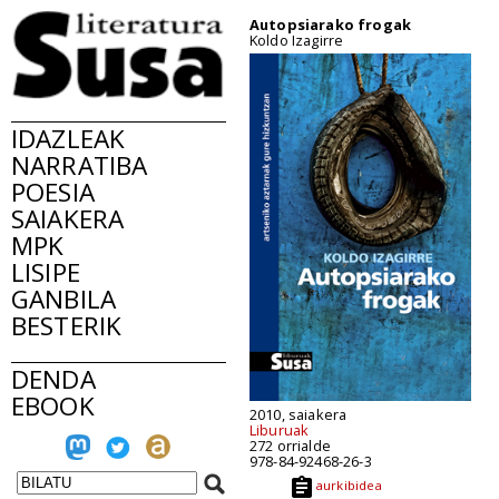
Autopsiarako frogak
Koldo Izagirre
IDAZLEAK
NARRATIBA
POESIA
SAIAKERA
MPK
LISIPE
GANBILA
BESTERIK
DENDA
EBOOK
2010, saiakera
Liburuak
272 orrialde
978-84-92468-26-3
aurkibidea