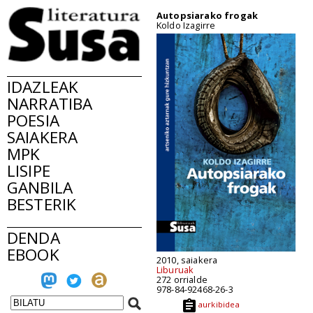
Autopsiarako frogak
Koldo Izagirre
IDAZLEAK
NARRATIBA
POESIA
SAIAKERA
MPK
LISIPE
GANBILA
BESTERIK
DENDA
EBOOK
2010, saiakera
Liburuak
272 orrialde
978-84-92468-26-3
aurkibidea