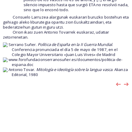
silencio impuesto hasta que surgió ETA no resolvió nada,
sino que lo enconó todo.
Consuelo Larruzea alargunak euskarari buruzko bostehun eta
gehiago aleko liburutegia oparitu zion Euskaltzaindiari, eta
bederatziehun gutun inguru utzi.
Orion ikasi zuen Antonio Tovarrek euskaraz, udatiar
zetorrenetan.
Serrano Suñer.
Política de España en la II Guerra Mundial
.
Conferencia pronunciada el día 5 de mayo de 1987, en el
Colegio Mayor Universitario «Juan Luis Vives» de Madrid
www.forofundacionserranosuñer.es/documentos/politica-de-
espana.doc
Antonio Tovar.
Mitología e ideología sobre la langua vasca
. Alianza
Editorial, 1980