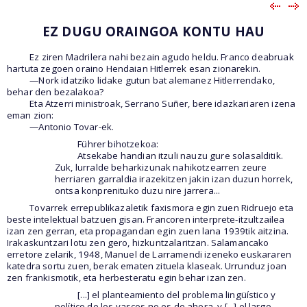
EZ DUGU ORAINGOA KONTU HAU
Ez ziren Madrilera nahi bezain agudo heldu. Franco deabruak
hartuta zegoen oraino Hendaian Hitlerrek esan zionarekin.
—Nork idatziko lidake gutun bat alemanez Hitlerrendako,
behar den bezalakoa?
Eta Atzerri ministroak, Serrano Suñer, bere idazkariaren izena
eman zion:
—Antonio Tovar-ek.
Führer bihotzekoa:
Atsekabe handian itzuli nauzu gure solasalditik.
Zuk, lurralde beharkizunak nahikotzearren zeure
herriaren garraldia irazekitzen jakin izan duzun horrek,
ontsa konprenituko duzu nire jarrera...
Tovarrek errepublikazaletik faxismora egin zuen Ridruejo eta
beste intelektual batzuen gisan. Francoren interprete-itzultzailea
izan zen gerran, eta propagandan egin zuen lana 1939tik aitzina.
Irakaskuntzari lotu zen gero, hizkuntzalaritzan. Salamancako
erretore zelarik, 1948, Manuel de Larramendi izeneko euskararen
katedra sortu zuen, berak ematen zituela klaseak. Urrunduz joan
zen frankismotik, eta herbesteratu egin behar izan zen.
[...] el planteamiento del problema lingüístico y
político de los vascos no es de ahora, y [...] el largo