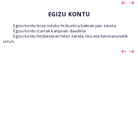
EGIZU KONTU
Egizu kontu leize zuloko hizkuntza batean jaio zarela.
Egizu kontu izarrak kanpoan daudela.
Egizu kontu hitzbestean hilen zarela, itsu eta berotasunetik
urrun.