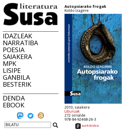
Autopsiarako frogak
Koldo Izagirre
IDAZLEAK
NARRATIBA
POESIA
SAIAKERA
MPK
LISIPE
GANBILA
BESTERIK
DENDA
EBOOK
2010, saiakera
Liburuak
272 orrialde
978-84-92468-26-3
aurkibidea