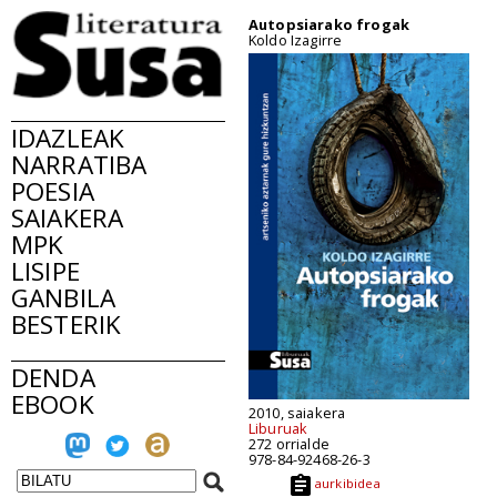
Autopsiarako frogak
Koldo Izagirre
IDAZLEAK
NARRATIBA
POESIA
SAIAKERA
MPK
LISIPE
GANBILA
BESTERIK
DENDA
EBOOK
2010, saiakera
Liburuak
272 orrialde
978-84-92468-26-3
aurkibidea