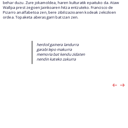
behar duzu. Zure jokamoldea, haren kulturatik epaituko da. Ataw
Wallpa prest zegoen Jainkoaren hitza entzuteko. Francisco de
Pizarro analfabetoa zen, bere zibilizazioaren kodeak zekizkien
ordea. Topaketa aberasgarri bat izan zen.
herdoil gainera landurra
garabi lepo makurra
memoria bat kendu zidaten
nendin kateko zakurra