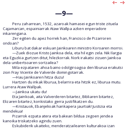
—9—
Peru zaharrean, 1532, azaroak hamasei egun triste zituela
Cajamarcan, espainiarrak Ataw Wallpa azken enperadore
inkarengana.
Zer egiten du apez horrek han, Francisco de Pizarroren
ondoan?
Liburu bat dakar eskuan Jainkoaren ministro Koroaren morroi.
—Zuek diozue Kristo Jainkoa dela, eta hil egin zela. Nik Ilargia
eta Eguzkia gurtzen ditut, hilezkorrak. Nork irakatsi zizuen Jainkoa
dela unibertsoaren sortzailea?
Mila ezpataren ahoa baino odolgiroagoa den liburua erakutsi
zion Fray Vicente de Valverde domingotarrak.
—Hau Jainkoaren hitza duzu!
Hartzen du inkak liburua, belarrira eta hitzik ez, liburua mutu.
Lurrera Ataw Wallpak.
—Jainkoa ukatu du!
Eta Jainkoak, aita Valverderen bitartez, Bibliaren bitartez,
Elizaren bitartez, konkistako gerra justifikatzen du.
—Kristauok, Ebanjelioak hankapera jaurtiak! Justizia eta
mendekua!
Pizarrok ezpata atera eta bakean bildua zegoen jendea
kanoika triskatzeko agindu zuen.
Eskubiderik ukaiteko, menderatzailearen kulturakoa izan