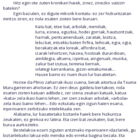
Hitz egin ote zuten kronikari haiek, zinez, zinezko
vascon
batekin?
Egin bazuten, ez digute mikorik kontatu: ez zer hizkuntzatan
mintzo ziren, ez nola esaten zioten bere buruari.
Katu bat, etxe bat, arbolak, mendiak,
lurra, esnea, eguzkia, hodei gorriak, hautsontziak,
harriak, pentsamenduak, zaratak, bizitza,
leku bat, intsektu baten firfira, leihoak, egia, ogia,
berakatzak eta loreak, alfonbra bat,
izarak lehortzen, haizea, hostoak durundioan,
amildegia, altuera, izpiritua, aingeruak, musika,
zakur bat izutua, tximinia berriak,
oilategi karrankaria, gizon-emakumeak...
Hauxe baino ez nuen ikusi lur basatietan.
Horixe da Plinio zaharrak ikusi zuena, berak aitortua da Txuma
Murugarrenen ahotsean. Ez zien deus galdetu bertakoei, nola
esaten zioten katuari adibidez, zer izena zeukan katuak, katua
«katu» zela ikasi baino lehen, zer izen zeukan arbolak, «arbola»
zela ikasi baino lehen... Edo ezkutatu egin zigun haien esana,
inperioaren zerbitzuko intelektuala zen.
Alabaina, lur basatietako biztanle haiek bere hizkuntza
zeukaten, ez grekoa ez latina. Eta izen bat zeukaten, bat, bere
burua aurkezteko.
Bestelakoa ezarri ziguten antzinako inperioaren idazlariek, gu
biztanlebako lakua edo mendia edo erreka bagina bezala. Eta