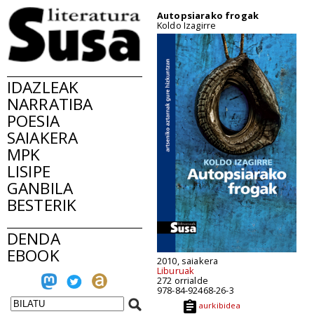
Autopsiarako frogak
Koldo Izagirre
IDAZLEAK
NARRATIBA
POESIA
SAIAKERA
MPK
LISIPE
GANBILA
BESTERIK
DENDA
EBOOK
2010, saiakera
Liburuak
272 orrialde
978-84-92468-26-3
aurkibidea