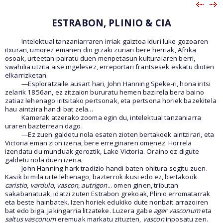
ESTRABON, PLINIO & CIA
Intelektual tanzaniarraren irriak gaiztoa iduri luke gozoaren
itxuran, umorez emanen dio gizaki zuriari bere herriak, Afrika
osoak, urteetan pairatu duen menpetasun kulturalaren berri,
swahilia utzita aise ingelesez, erreportari frantsesek eskatu dioten
elkarrizketan.
—Esploratzaile ausart hari, John Hanning Speke-ri, hona iritsi
zelarik 1856an, ez zitzaion bururatu hemen bazirela bera baino
zatiaz lehenago iritsitako pertsonak, eta pertsona horiek bazekitela
hau aintzira handi bat zela...
Kamerak atzerako zooma egin du, intelektual tanzaniarra
uraren bazterrean dago.
—Ez zuen galdetu nola esaten zioten bertakoek aintzirari, eta
Victoria eman zion izena, bere erreginaren omenez. Horrela
izendatu du munduak geroztik, Lake Victoria. Oraino ez digute
galdetu nola duen izena.
John Hanning hark tradizio handi baten ohitura segitu zuen.
Kasik bi mila urte lehenago, bazterrok ikusi edo ez, bertakook
caristio
,
vardulo
,
vascon
,
autrigon
... omen ginen, tributan
sakabanatuak, idatzi zuten Estrabon grekoak, Plinio erromatarrak
eta beste hainbatek. Izen horiek edukiko dute nonbait arrazoiren
bat edo biga. Jakingarria litzateke. Luzera gabe
ager vasconum
eta
saltus vasconum
eremuak markatu zituzten,
vascon
inposatu zen.