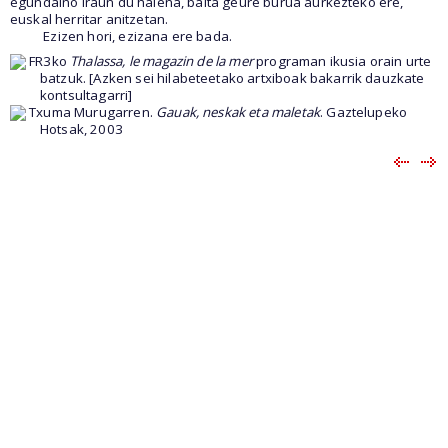
egundaino iraun du haiena, baita geure burua aurkezteko ere,
euskal herritar anitzetan.
Ezizen hori, ezizana ere bada.
FR3ko
Thalassa, le magazin de la mer
programan ikusia orain urte
batzuk. [Azken sei hilabeteetako artxiboak bakarrik dauzkate
kontsultagarri]
Txuma Murugarren.
Gauak, neskak eta maletak
. Gaztelupeko
Hotsak, 2003