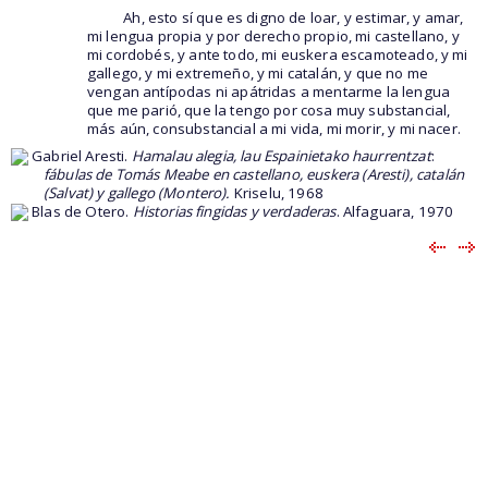
Ah, esto sí que es digno de loar, y estimar, y amar,
mi lengua propia y por derecho propio, mi castellano, y
mi cordobés, y ante todo, mi euskera escamoteado, y mi
gallego, y mi extremeño, y mi catalán, y que no me
vengan antípodas ni apátridas a mentarme la lengua
que me parió, que la tengo por cosa muy substancial,
más aún, consubstancial a mi vida, mi morir, y mi nacer.
Gabriel Aresti.
Hamalau alegia, lau Espainietako haurrentzat
:
fábulas de Tomás Meabe en castellano, euskera (Aresti), catalán
(Salvat) y gallego (Montero).
Kriselu, 1968
Blas de Otero.
Historias fingidas y verdaderas
. Alfaguara, 1970