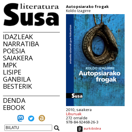
Autopsiarako frogak
Koldo Izagirre
IDAZLEAK
NARRATIBA
POESIA
SAIAKERA
MPK
LISIPE
GANBILA
BESTERIK
DENDA
EBOOK
2010, saiakera
Liburuak
272 orrialde
978-84-92468-26-3
aurkibidea