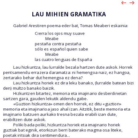
LAU MIHIEN GRAMATIKA
Gabriel Arestiren poema eder bat, Tomas Meaberi eskainia:
Cierra los ojos muy suave
Meabe
pestaña contra pestaña
sólo es español quien sabe
Meabe
las cuatro lenguas de España
Lau hizkuntza, lau lurralde bezala hartzen dute askok. Horrek
pentsamendu errazera daramatza: ni hemengoa naiz, ez hangoa,
zertarako behar dut hemengoa ez dena?
Lau hizkuntza horiek ez dira leku banako, (lurralde batean bizi
den) multzo banako baizik.
Hizkuntzen bitartez, memoria eta imajinario desberdinetan
sartzen gara, gauden lekutik aldendu gabe.
«Guztion hizkuntza» omen den horrek, ez ditu «guztion»
memoria eta imajinarioa jaso ahal izan. Aitzitik, beste memoria eta
imajinario batzuen aurkako tresna bezala erabili izan dute,
erabiltzen dute askok.
Poliki bada poliki, hizkuntza horiek eta imajinario horiek
guztiak bat eginik, etorkizun berri baterako magma osa liteke,
poetak iritsiak dira sentimendura...