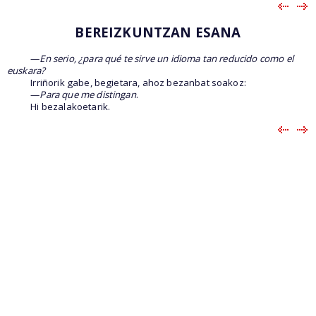
BEREIZKUNTZAN ESANA
—
En serio, ¿para qué te sirve un idioma tan reducido como el
euskara?
Irriñorik gabe, begietara, ahoz bezanbat soakoz:
—
Para que me distingan
.
Hi bezalakoetarik.