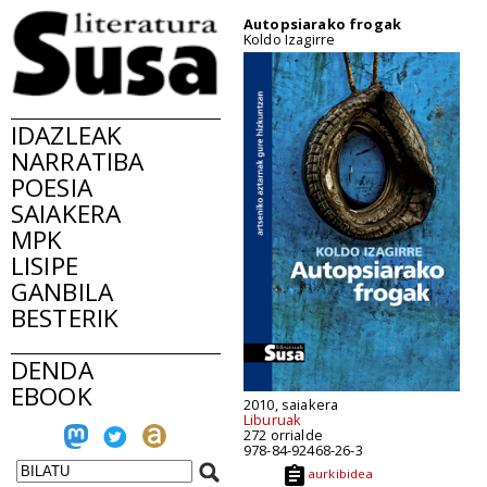
Autopsiarako frogak
Koldo Izagirre
IDAZLEAK
NARRATIBA
POESIA
SAIAKERA
MPK
LISIPE
GANBILA
BESTERIK
DENDA
EBOOK
2010, saiakera
Liburuak
272 orrialde
978-84-92468-26-3
aurkibidea