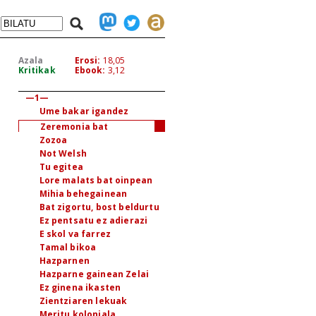
Azala
Erosi:
18,05
Kritikak
Ebook:
3,12
Aurkibidea
—1—
Ume bakar igandez
Zeremonia bat
Zozoa
Not Welsh
Tu egitea
Lore malats bat oinpean
Mihia behegainean
Bat zigortu, bost beldurtu
Ez pentsatu ez adierazi
E skol va farrez
Tamal bikoa
Hazparnen
Hazparne gainean Zelai
Ez ginena ikasten
Zientziaren lekuak
Meritu koloniala