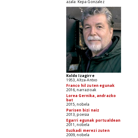
azala: Kepa Gonzalez
Koldo Izagirre
1953, Altza-Antxo
Franco hil zuten egunak
2016, narrazioak
Lorea Gernika, andrazko
bat
2015, nobela
Parisen bizi naiz
2013, poesia
Egarri egunak portualdean
2011, nobela
Euzkadi merezi zuten
2009, nobela