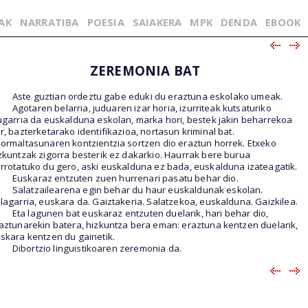
AK
NARRATIBA
POESIA
SAIAKERA
MPK
DENDA
EBOOK
ZEREMONIA BAT
Aste guztian ordeztu gabe eduki du eraztuna eskolako umeak.
Agotaren belarria, juduaren izar horia, izurriteak kutsaturiko
ugarria da euskalduna eskolan, marka hori, bestek jakin beharrekoa
r, bazterketarako identifikazioa, nortasun kriminal bat.
ormaltasunaren kontzientzia sortzen dio eraztun horrek. Etxeko
zkuntzak zigorra besterik ez dakarkio. Haurrak bere burua
rrotatuko du gero, aski euskalduna ez bada, euskalduna izateagatik.
Euskaraz entzuten zuen hurrenari pasatu behar dio.
Salatzailearena egin behar du haur euskaldunak eskolan.
lagarria, euskara da. Gaiztakeria. Salatzekoa, euskalduna. Gaizkilea.
Eta lagunen bat euskaraz entzuten duelarik, hari behar dio,
aztunarekin batera, hizkuntza bera eman: eraztuna kentzen duelarik,
skara kentzen du gainetik.
Dibortzio linguistikoaren zeremonia da.