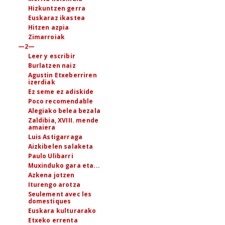
Hizkuntzen gerra
Euskaraz ikastea
Hitzen azpia
Zimarroiak
—2—
Leer y escribir
Burlatzen naiz
Agustin Etxeberriren
izerdiak
Ez seme ez adiskide
Poco recomendable
Alegiako belea bezala
Zaldibia, XVIII. mende
amaiera
Luis Astigarraga
Aizkibelen salaketa
Paulo Ulibarri
Muxinduko gara eta...
Azkena jotzen
Iturengo arotza
Seulement avec les
domestiques
Euskara kulturarako
Etxeko errenta