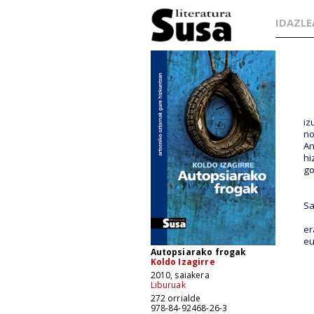
IDAZLE
iz
no
An
hi
go
Sa
er
eu
Autopsiarako frogak
Koldo Izagirre
2010, saiakera
Liburuak
272 orrialde
978-84-92468-26-3