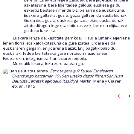
askatasuna, bere libertadea galdua; euskera galdu
ezkeroz besteren mende bizi beharra da euskalduna.
Euskera galtzera, guzia, guzia galtzen du euskaldunak.
Guzia diot, guzia; euskera galtzearekin, euskaldunak,
aitatu ditugun lege eta ohiturak ezik, bere errelijiua ere
galduko luke-eta.
Euskara langa da, kastitate gerrikoa, lili zuria lumarik eijerrena
lehen floria, eta katolikotasuna da gure izatea. Erdara ez da
euskararen galgarri, erlijioarena baizik. Erlijioagatik balio du
euskarak, fedea txertatzeko gure nortasun nazionalean.
Fedearekin, integrismoa: harresiaren biribila.
Mundutik lekora, leku zero batean gu.
Juan Bautista Larreta.
Zer ote gera gu? Euskal Esnalearen
Oyartzungo batzarrian 1915en urteko dagonillaren 5an Juan
Bautista Larretak egindako Itzaldiya
. Martin, Mena y Cia.ren
etxian, 1915