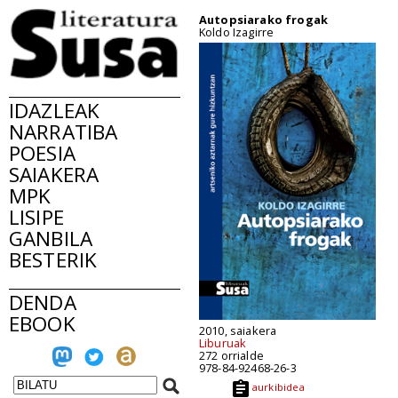
Autopsiarako frogak
Koldo Izagirre
IDAZLEAK
NARRATIBA
POESIA
SAIAKERA
MPK
LISIPE
GANBILA
BESTERIK
DENDA
EBOOK
2010, saiakera
Liburuak
272 orrialde
978-84-92468-26-3
aurkibidea