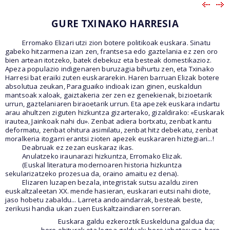
GURE TXINAKO HARRESIA
Erromako Elizari utzi zion botere politikoak euskara. Sinatu
gabeko hitzarmena izan zen, frantsesa edo gaztelania ez zen oro
bien artean itotzeko, batek debekuz eta besteak domestikazioz.
Apeza populazio indigenaren buruzagia bihurtu zen, eta Txinako
Harresi bat eraiki zuten euskararekin. Haren barruan Elizak botere
absolutua zeukan, Paraguaiko indioak izan ginen, euskaldun
mantsoak xaloak, gaiztakeria zer zen ez genekienak, bizioetarik
urrun, gaztelaniaren biraoetarik urrun. Eta apezek euskara indartu
arau ahultzen ziguten hizkuntza gizarterako, gizaldirako: «Euskarak
irautea, Jainkoak nahi du». Zenbat adiera bortxatu, zenbat kantu
deformatu, zenbat ohitura asimilatu, zenbat hitz debekatu, zenbat
moralkeria itogarri erantsi zioten apezek euskararen hiztegiari...!
Deabruak ez zezan euskaraz ikas.
Anulatzeko iraunarazi hizkuntza, Erromako Elizak.
(Euskal literatura modernoaren historia hizkuntza
sekularizatzeko prozesua da, oraino amaitu ez dena).
Elizaren luzapen bezala, integristak sutsu azaldu ziren
euskaltzaleetan XX. mende hasieran, euskarari eutsi nahi diote,
jaso hobetu zabaldu... Larreta andoaindarrak, besteak beste,
zerikusi handia ukan zuen Euskaltzaindiaren sorreran.
Euskara galdu ezkeroztik Euskelduna galdua da;
bere ohiturak eta legea galduak; bere jabetasuna, bere