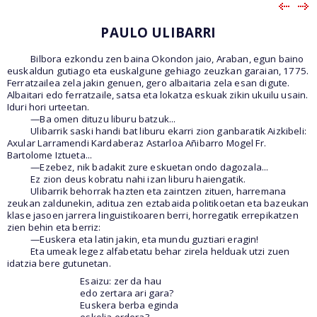
PAULO ULIBARRI
Bilbora ezkondu zen baina Okondon jaio, Araban, egun baino
euskaldun gutiago eta euskalgune gehiago zeuzkan garaian, 1775.
Ferratzailea zela jakin genuen, gero albaitaria zela esan digute.
Albaitari edo ferratzaile, satsa eta lokatza eskuak zikin ukuilu usain.
Iduri hori urteetan.
—Ba omen dituzu liburu batzuk...
Ulibarrik saski handi bat liburu ekarri zion ganbaratik Aizkibeli:
Axular Larramendi Kardaberaz Astarloa Añibarro Mogel Fr.
Bartolome Iztueta...
—Ezebez, nik badakit zure eskuetan ondo dagozala...
Ez zion deus kobratu nahi izan liburu haiengatik.
Ulibarrik behorrak hazten eta zaintzen zituen, harremana
zeukan zaldunekin, aditua zen eztabaida politikoetan eta bazeukan
klase jasoen jarrera linguistikoaren berri, horregatik errepikatzen
zien behin eta berriz:
—Euskera eta latin jakin, eta mundu guztiari eragin!
Eta umeak legez alfabetatu behar zirela helduak utzi zuen
idatzia bere gutunetan.
Esaizu: zer da hau
edo zertara ari gara?
Euskera berba eginda
eskolia erdera?