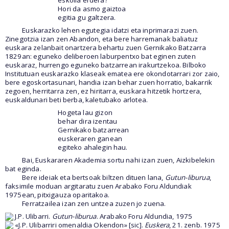
Hori da asmo gaiztoa
egitia gu galtzera.
Euskarazko lehen egutegia idatzi eta inprimarazi zuen.
Zinegotzia izan zen Abandon, eta bere harremanak baliatuz
euskara zelanbait onartzera behartu zuen Gernikako Batzarra
1829an: eguneko deliberoen laburpentxo bat eginen zuten
euskaraz, hurrengo eguneko batzarrean irakurtzekoa. Bilboko
Institutuan euskarazko klaseak ematea ere okondotarrari zor zaio,
bere egoskortasunari, handia izan behar zuen horratio, bakarrik
zegoen, herritarra zen, ez hiritarra, euskara hitzetik hortzera,
euskaldunari beti berba, kaletubako arlotea.
Hogeta lau gizon
behar dira izentau
Gernikako batzarrean
euskeraren ganean
egiteko ahalegin hau.
Bai, Euskararen Akademia sortu nahi izan zuen, Aizkibelekin
bat eginda.
Bere ideiak eta bertsoak biltzen dituen lana,
Gutun-liburua
,
faksimile moduan argitaratu zuen Arabako Foru Aldundiak
1975ean, pitxigauza oparitakoa.
Ferratzailea izan zen untzea zuzen jo zuena.
J.P. Ulibarri.
Gutun-liburua
. Arabako Foru Aldundia, 1975
«J.P. Ulibarriri omenaldia Okendon» [sic].
Euskera
, 21. zenb. 1975