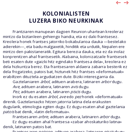
KOLONIALISTEN
LUZERA BIKO NEURKINAK
Frantziaren manupean dagoen Reunion uhartean kreoleraz
mintzo da biztanleen gehiengo handia, eta ez daki frantsesez.
Kreolera honek frantses jatorriko bokabularioa dauka —bestelako
adierekin—, eta badu malgaxetik, hinditik eta urdutik, Nepalen ere
mintzo den pakistaneratik. Egitura berezia dauka, eta ez da inolaz
konprenitzen ahal frantsesetik. Alabaina, kolonizatzaile frantsesek
beti esaten dute «gaizki hitz egindako frantsesa dela», kreolera ez
dela hizkuntza berez. Eta frantsesaren aldaera zabarra besterik ez
dela frogatzeko, patois bat, hiztunek hitz frantses «deformatuak»
erabiltzen dituztela argudiatzen dute. Biziki interesgarria da.
Gaztelaniaren
árbol
, adituen arabera, latinaren
arbor
dugu.
Ave
, adituen arabera, latinaren
avis
dugu.
Pez
, adituen arabera, latinaren
piscis
dugu.
Inork ez du esaten
árbol
,
ave
edo
pez
horiek «deformatuak»
direnik. Gaztelaniazko hitzen jatorria latina dela erakusten
dugularik, etimologia egiten dugu. Ez dugu esaten ahal gaztelania
patois
bat denik, «latin deformatua».
Frantsesaren
arbre
, adituen arabera, latinaren
arbor
dugu.
Ez dugu esaten ahal frantsesa «zabar ahoskaturiko latina»
denik, latinaren patois bat.
Frantsesaren
poisson
, adituen arabera, latinaren
piscis
dugu,