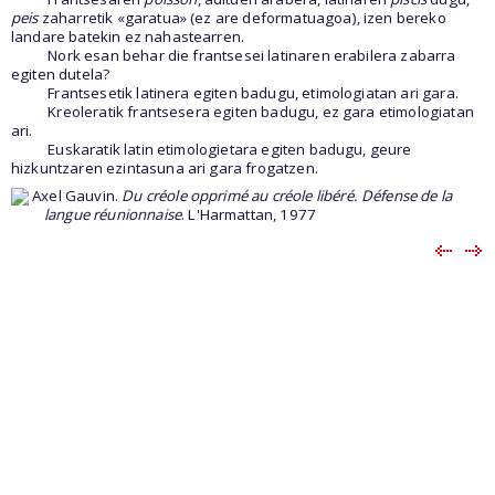
peis
zaharretik «garatua» (ez are deformatuagoa), izen bereko
landare batekin ez nahastearren.
Nork esan behar die frantsesei latinaren erabilera zabarra
egiten dutela?
Frantsesetik latinera egiten badugu, etimologiatan ari gara.
Kreoleratik frantsesera egiten badugu, ez gara etimologiatan
ari.
Euskaratik latin etimologietara egiten badugu, geure
hizkuntzaren ezintasuna ari gara frogatzen.
Axel Gauvin.
Du créole opprimé au créole libéré. Défense de la
langue réunionnaise
. L'Harmattan, 1977