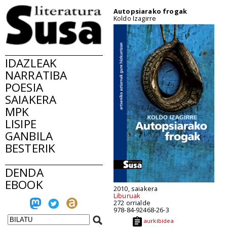
Autopsiarako frogak
Koldo Izagirre
IDAZLEAK
NARRATIBA
POESIA
SAIAKERA
MPK
LISIPE
GANBILA
BESTERIK
DENDA
EBOOK
2010, saiakera
Liburuak
272 orrialde
978-84-92468-26-3
aurkibidea