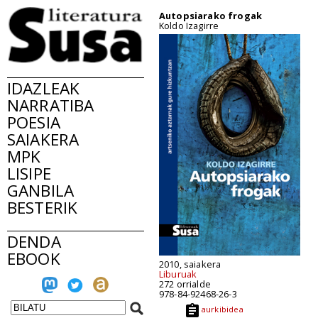
Autopsiarako frogak
Koldo Izagirre
IDAZLEAK
NARRATIBA
POESIA
SAIAKERA
MPK
LISIPE
GANBILA
BESTERIK
DENDA
EBOOK
2010, saiakera
Liburuak
272 orrialde
978-84-92468-26-3
aurkibidea