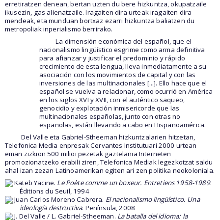
erretiratzen denean, bertan uzten du bere hizkuntza, okupatzaile
ikusezin, gas alienatzaile. Iragaiten dira urteak iragaiten dira
mendeak, eta munduan bortxaz ezarri hizkuntza baliatzen du
metropoliak inperialismo berrirako.
La dimensión económica del español, que el
nacionalismo lingüístico esgrime como arma definitiva
para afianzar y justificar el predominio y rápido
crecimiento de esta lengua, lleva inmediatamente a su
asociación con los movimientos de capital y con las
inversiones de las multinacionales [...]. Ello hace que el
español se vuelva a relacionar, como ocurrió en América
en los siglos XVI y XVII, con el auténtico saqueo,
genocidio y explotación inmisericorde que las
multinacionales españolas, junto con otras no
españolas, están llevando a cabo en Hispanoamérica.
Del Valle eta Gabriel-Stheeman hizkuntzalarien hitzetan,
Telefonica Media enpresak Cervantes Institutuari 2000 urtean
eman zizkion 500 milioi pezetak gaztelania Interneten
promozionatzeko erabili ziren, Telefonica Mediak legezkotzat saldu
ahal izan zezan Latinoamerikan egiten ari zen politika neokoloniala.
Kateb Yacine.
Le Poète comme un boxeur. Entretiens 1958-1989
.
Éditions du Seuil, 1994
Juan Carlos Moreno Cabrera.
El nacionalismo lingüístico. Una
ideología destructiva
. Península, 2008
J. Del Valle / L. Gabriel-Stheeman.
La batalla del idioma: la