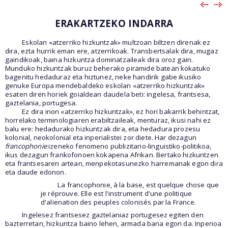
ERAKARTZEKO INDARRA
Eskolan «atzerriko hizkuntzak» multzoan biltzen direnak ez
dira, ezta hurrik eman ere, atzerrikoak. Transbertsalak dira, mugaz
gaindikoak, baina hizkuntza dominatzaileak dira oroz gain.
Munduko hizkuntzak buruz beherako piramide batean kokatuko
bagenitu hedaduraz eta hiztunez, neke handirik gabe ikusiko
genuke Europa mendebaldeko eskolan «atzerriko hizkuntzak»
esaten diren horiek goialdean daudela beti: ingelesa, frantsesa,
gaztelania, portugesa.
Ez dira inon «atzerriko hizkuntzak», ez hori bakarrik behintzat,
horrelako terminologiaren erabiltzaileak, menturaz, ikusi nahi ez
balu ere: hedadurako hizkuntzak dira, eta hedadura prozesu
kolonial, neokolonial eta inperialistei zor diete. Har dezagun
francophonie
izeneko fenomeno publizitario-linguistiko-politikoa,
ikus dezagun frankofonoen kokapena Afrikan. Bertako hizkuntzen
eta frantsesaren artean, menpekotasunezko harremanak egon dira
eta daude edonon.
La francophonie, à la base, est quelque chose que
je réprouve. Elle est l'instrument d'une politique
d'alienation des peuples colonisés par la France.
Ingelesez frantsesez gaztelaniaz portugesez egiten den
bazterretan, hizkuntza baino lehen, armada bana egon da. Inperioa