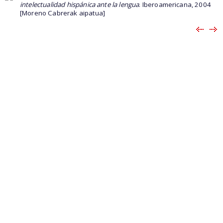
intelectualidad hispánica ante la lengua
. Iberoamericana, 2004
[Moreno Cabrerak aipatua]