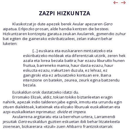
ZAZPI HIZKUNTZA
Klasikotzat jo dute apezek berek Axular apezaren
Gero
aipatua. Erlijiozko prosan, alde handia kentzen die besteei.
Hizkuntzaren kontzeptu garatua zeukan Axularrek, gomendio zuhur
bat egiten die gainerako eskribatzaileei, zelan irakurri behar
luketen:
[...] euskara eta euskararen mintzatzeko eta
eskiribatzeko moldeak eta diferentziak utzirik, zeren hek
azala eta lorea bezala baitira; har ezazu liburutto hunen
fruitua, barreneko mamia, haur dasta ezazu, haur
eskuzta ezazu, irakurtzen duzula, ez lehiaz, ez
gaingiroki eta ez arbuiatzeko kontuan ere. Baina
intenzione on batekin, zeurea, zeurk egina baitzendu
bezala.
Euskaldun orok dastatzeko idatzi du.
Erromako Elizak, aldiz, tokian tokiko biztanleetan eragin
nahirik, apezak indio talderen jabe eginik, irmotu eta urrundu egin
zituen dialektoak, katiximak eta elizako liburuak euskalkietan eta
azpi-euskalkietan inprimatuz:
divide et impera
.
Axularrena argitaratu eta ia berrehun urtera, Larramendi
jesuitak
Gero
euskaldun guztien eskuetan ibili behar litzatekeela
zioenean, bizkaierara «itzuli» zuen Añibarro frantziskotarrak: