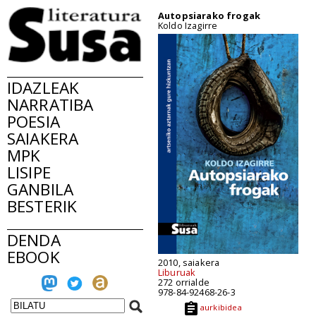
Autopsiarako frogak
Koldo Izagirre
IDAZLEAK
NARRATIBA
POESIA
SAIAKERA
MPK
LISIPE
GANBILA
BESTERIK
DENDA
EBOOK
2010, saiakera
Liburuak
272 orrialde
978-84-92468-26-3
aurkibidea