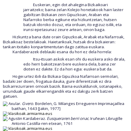
Euskeran, egin dot ahalegina Bizkaikoari
jarraitzeko; baina zelan Kolejio honetakook hain laster
gabiltzan Bizkaian zein Gipuzkoan, Araban eta
Nafarroko berba egikune eta hizkuntzetan, hutsen
batzuk idoroko dozuz, eta orduan, ito egizuz isilik, eta
irunsi epetasunaz zeure artean, oinon baga.
Hizkuntza bana dute orain Gipuzkoak, Arabak eta Nafarroak,
Bizkaikoaz bestelakoak. Haietarikoak, hutsak dira bizkaieran:
tankan itxitako konpartimentutan dago zatitua euskara.
Kardaberazek deblauki esana du hori ez dela horrela:
Itsu-itsuan askok esan ohi du euskera asko dirala,
edo herri bakoitzean bere euskera dela, baina zer
dioten ez dakite. Ez da hori egia: euskera bat da.
Hogei urtez ibili da Bizkaia Gipuzkoa Nafarroan sermolari,
badaki zer dioen, frogatua dauka, gure diferentziak ez dira
bizkarrezurraren ornoak baizik. Baina euskaldunok, sotanapeko,
urrunduak gaude elkarrengandik eta ez dakigu zerk batzen
gaituen.
Axular.
Gvero
. Bordelen, G. Milanges Erregueren Imprimaçaillea
baithan, 1643 [Jakin, 1977]
klasikoak.armiarma.eus
Agustin Kardaberaz.
Eusqueraren berri onac
. Iruñean Librugille
Antonio Castilla-ren etxean, 1761
klasikoak.armiarma.eus