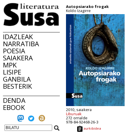
Autopsiarako frogak
Koldo Izagirre
IDAZLEAK
NARRATIBA
POESIA
SAIAKERA
MPK
LISIPE
GANBILA
BESTERIK
DENDA
EBOOK
2010, saiakera
Liburuak
272 orrialde
978-84-92468-26-3
aurkibidea