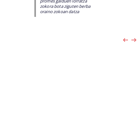
promes galduen lorratza
zokora bota ziguten berba
oraino zokoan datza