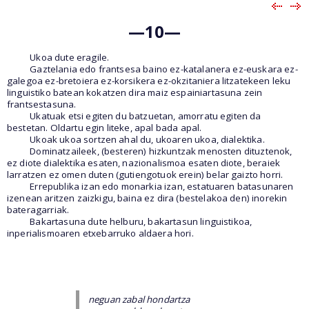
—10—
Ukoa dute eragile.
Gaztelania edo frantsesa baino ez-katalanera ez-euskara ez-
galegoa ez-bretoiera ez-korsikera ez-okzitaniera litzatekeen leku
linguistiko batean kokatzen dira maiz espainiartasuna zein
frantsestasuna.
Ukatuak etsi egiten du batzuetan, amorratu egiten da
bestetan. Oldartu egin liteke, apal bada apal.
Ukoak ukoa sortzen ahal du, ukoaren ukoa, dialektika.
Dominatzaileek, (besteren) hizkuntzak menosten dituztenok,
ez diote dialektika esaten, nazionalismoa esaten diote, beraiek
larratzen ez omen duten (gutiengotuok erein) belar gaizto horri.
Errepublika izan edo monarkia izan, estatuaren batasunaren
izenean aritzen zaizkigu, baina ez dira (bestelakoa den) inorekin
bateragarriak.
Bakartasuna dute helburu, bakartasun linguistikoa,
inperialismoaren etxebarruko aldaera hori.
neguan zabal hondartza