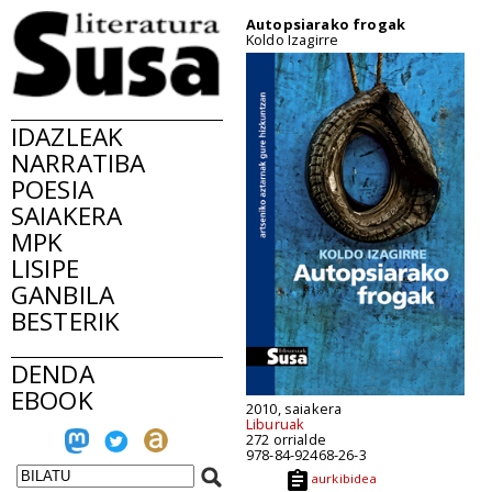
Autopsiarako frogak
Koldo Izagirre
IDAZLEAK
NARRATIBA
POESIA
SAIAKERA
MPK
LISIPE
GANBILA
BESTERIK
DENDA
EBOOK
2010, saiakera
Liburuak
272 orrialde
978-84-92468-26-3
aurkibidea