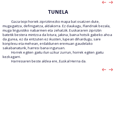
TUNELA
Gaza txipi horiek zipriztinezko mapa bat osatzen dute,
mugagaitza, definigaitza, aldakorra. Ez daukagu, Flandriak bezala,
muga linguistiko nabarmen eta zehatzik. Euskararen zipriztin
batetik bestera mintzoa da lotura, jakina, baina hotsik gabeko ahoa
da gurea, ez da entzuten ez ikusten, lupean dihardugu, sare
konplexu eta mehean, erdaldunen eremuan gaudelako
sakabanaturik, harresi bana inguruan.
Horrek egiten gaitu ilun uzkur zurrun, horrek egiten gaitu
kezkagarri.
Harresiaren beste aldea ere, Euskal Herria da.