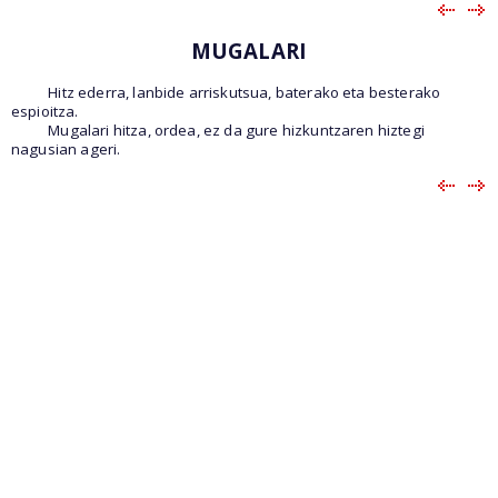
MUGALARI
Hitz ederra, lanbide arriskutsua, baterako eta besterako
espioitza.
Mugalari hitza, ordea, ez da gure hizkuntzaren hiztegi
nagusian ageri.