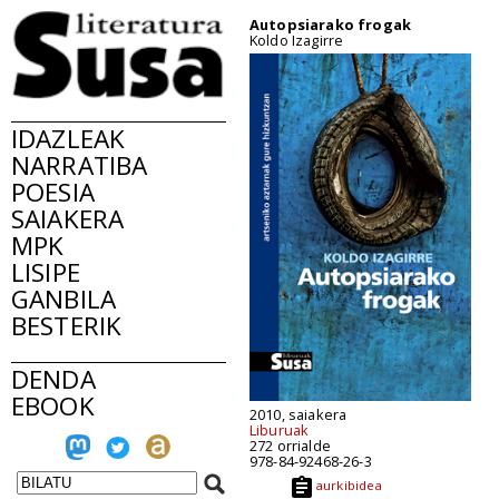
Autopsiarako frogak
Koldo Izagirre
IDAZLEAK
NARRATIBA
POESIA
SAIAKERA
MPK
LISIPE
GANBILA
BESTERIK
DENDA
EBOOK
2010, saiakera
Liburuak
272 orrialde
978-84-92468-26-3
aurkibidea