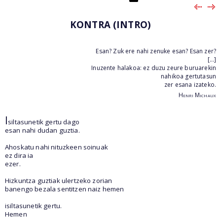
KONTRA (INTRO)
Esan? Zuk ere nahi zenuke esan? Esan zer?
[…]
Inuzente halakoa: ez duzu zeure buruarekin
nahikoa gertutasun
zer esana izateko.
Henri Michaux
I
siltasunetik gertu dago
esan nahi dudan guztia.
Ahoskatu nahi nituzkeen soinuak
ez dira ia
ezer.
Hizkuntza guztiak ulertzeko zorian
banengo bezala sentitzen naiz hemen
isiltasunetik gertu.
Hemen