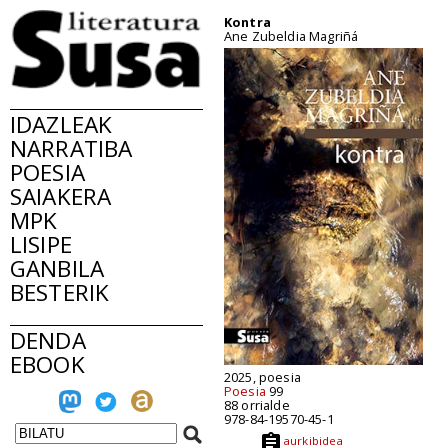
Kontra
Ane Zubeldia Magriñá
IDAZLEAK
NARRATIBA
POESIA
SAIAKERA
MPK
LISIPE
GANBILA
BESTERIK
DENDA
EBOOK
2025, poesia
Poesia
99
88 orrialde
978-84-19570-45-1
aurkibidea