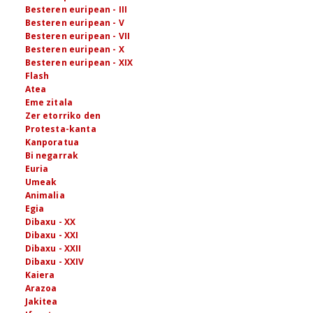
Besteren euripean - III
Besteren euripean - V
Besteren euripean - VII
Besteren euripean - X
Besteren euripean - XIX
Flash
Atea
Eme zitala
Zer etorriko den
Protesta-kanta
Kanporatua
Bi negarrak
Euria
Umeak
Animalia
Egia
Dibaxu - XX
Dibaxu - XXI
Dibaxu - XXII
Dibaxu - XXIV
Kaiera
Arazoa
Jakitea