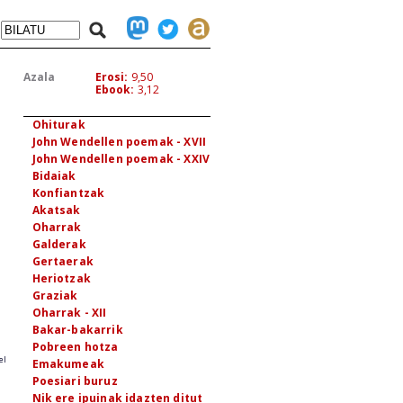
Garaipena
Emakume bat eta gizon bat
Deitorea stanley hooken
apoagatik
Bidaiak
Azala
Erosi:
9,50
Ebook:
3,12
Aurpegiak - VII
Beste maiatz bat
Ohiturak
John Wendellen poemak - XVII
John Wendellen poemak - XXIV
Bidaiak
Konfiantzak
Akatsak
Oharrak
Galderak
Gertaerak
Heriotzak
Graziak
Oharrak - XII
Bakar-bakarrik
Pobreen hotza
el
Emakumeak
Poesiari buruz
Nik ere ipuinak idazten ditut