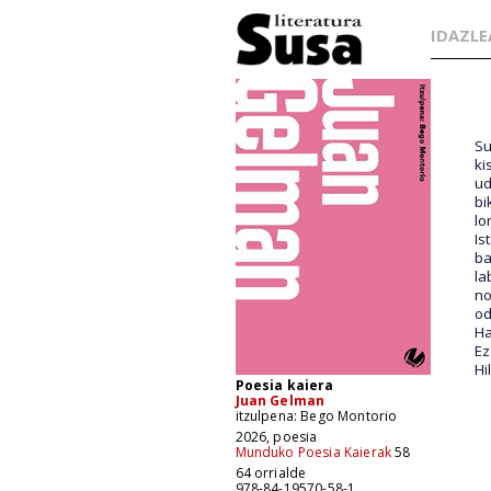
IDAZLE
Su
ki
ud
bi
lo
Is
ba
la
no
od
Ha
Ez
Hi
Poesia kaiera
Juan Gelman
itzulpena: Bego Montorio
2026, poesia
Munduko Poesia Kaierak
58
64 orrialde
978-84-19570-58-1