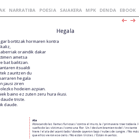
AK
NARRATIBA
POESIA
SAIAKERA
MPK
DENDA
EBOOK
Hegala
gar bortitzak hormaren kontra
skaliz,
aberriak oraindik dakar
ktimen ametsa
re bat bailitzan.
tantaren itsualdi
tek zauritzen du
barraren hegala
n jausi ziren
olezko hodeien azpian.
iek baino ez zuten zeru hura ikusi.
 daude triste.
lik daude.
Ala
Abrasando las llamas furiosas / contra el muro, la / primavera trae todavía / 
sueño de las víctimas / como una flor. Un / deslumbramiento del / instante
hiere / el ala del acantilado / donde cayeron bajo / nubes de sangre. / No más
que ellos vieron ese cielo. / No están tristes. / Están muertos.