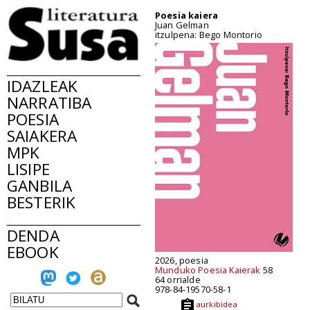
Poesia kaiera
Juan Gelman
itzulpena: Bego Montorio
IDAZLEAK
NARRATIBA
POESIA
SAIAKERA
MPK
LISIPE
GANBILA
BESTERIK
DENDA
EBOOK
2026, poesia
Munduko Poesia Kaierak
58
64 orrialde
978-84-19570-58-1
aurkibidea