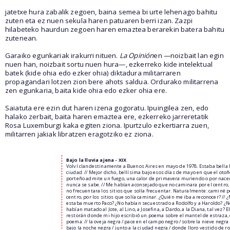
jatetxe hura zabalik zegoen, baina semea bi urte lehenago bahitu
zuten eta ez nuen sekula haren patuaren berri izan. Zazpi
hilabeteko haurdun zegoen haren emaztea berarekin batera bahitu
zutenean.
Garaiko egunkariak irakurri nituen.
La Opinión
en —noizbait lan egin
nuen han, noizbait sortu nuen hura—, ezkerreko kide intelektual
batek (kide ohia edo ezker ohia) diktadura militarraren
propagandari lotzen zion bere ahots saldua. Ordurako militarrena
zen egunkaria, baita kide ohia edo ezker ohia ere.
Saiatuta ere ezin dut haren izena gogoratu. Ipuingilea zen, edo
halako zerbait, baita haren emaztea ere, ezkerreko jarreretatik
Rosa Luxemburgi kaka egiten ziona. Ipurtzulo ezkertiarra zuen,
militarren jakiak libratzen eragotziko ez ziona.
Bajo la lluvia ajena - XIX
Volví clandestinamente a Buenos Aires en mayo de 1978. Estaba bella 
ciudad. // Mejor dicho, bellísima bajo esos días de mayo en que el oto
porteño admite un fuego, una calor de primavera muriendo o por nacer
nunca se sabe. // Me habían aconsejado que no caminara por el centro,
no frecuentara los sitios que solía frecuentar. Naturalmente: caminé p
centro, por los sitios que solía caminar. ¿Quién me iba a reconocer? // 
estaba muerto Paco? ¿No habían secuestrado a Rodolfo y a Haroldo? ¿N
habían matado al Jote, al Lino, a Josefina, a Dardo, a la Diana, tal vez? E
restorán donde mi hijo escribió un poema sobre el mantel de estraza,
poema: // la oveja negra / pace en el campo negro / sobre la nieve negra 
bajo la noche negra / junto a la ciudad negra / donde lloro vestido de roj