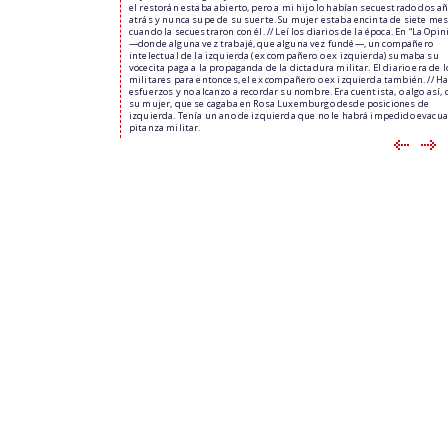
el restorán estaba abierto, pero a mi hijo lo habían secuestrado dos a
atrás y nunca supe de su suerte. Su mujer estaba encinta de siete me
cuando la secuestraron con él. // Leí los diarios de la época. En “La Opin
—donde alguna vez trabajé, que alguna vez fundé—, un compañero
intelectual de la izquierda (ex compañero o ex izquierda) sumaba su
vocecita paga a la propaganda de la dictadura militar. El diario era de l
militares para entonces, el ex compañero o ex izquierda también. // H
esfuerzos y no alcanzo a recordar su nombre. Era cuentista, o algo así,
su mujer, que se cagaba en Rosa Luxemburgo desde posiciones de
izquierda. Tenía un ano de izquierda que no le habrá impedido evacua
pitanza militar.