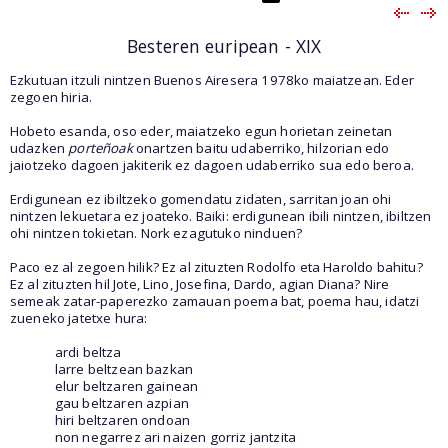
Besteren euripean - XIX
Ezkutuan itzuli nintzen Buenos Airesera 1978ko maiatzean. Eder
zegoen hiria.
Hobeto esanda, oso eder, maiatzeko egun horietan zeinetan
udazken
porteñoak
onartzen baitu
udaberriko, hilzorian edo
jaiotzeko dagoen jakiterik ez dagoen udaberriko sua edo beroa.
Erdigunean ez ibiltzeko gomendatu zidaten, sarritan joan ohi
nintzen lekuetara ez joateko. Baiki: erdigunean ibili nintzen, ibiltzen
ohi nintzen tokietan. Nork ezagutuko ninduen?
Paco ez al zegoen hilik? Ez al zituzten Rodolfo eta Haroldo bahitu?
Ez al zituzten hil Jote, Lino, Josefina, Dardo, agian Diana? Nire
semeak zatar-paperezko zamauan poema bat, poema hau, idatzi
zueneko jatetxe hura:
ardi beltza
larre beltzean bazkan
elur beltzaren gainean
gau beltzaren azpian
hiri beltzaren ondoan
non negarrez ari naizen gorriz jantzita