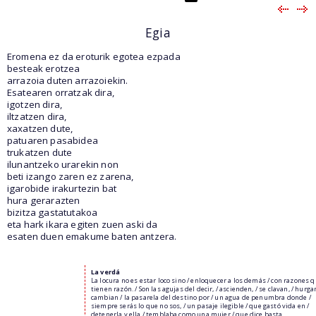
Egia
Eromena ez da eroturik egotea ezpada
besteak erotzea
arrazoia duten arrazoiekin.
Esatearen orratzak dira,
igotzen dira,
iltzatzen dira,
xaxatzen dute,
patuaren pasabidea
trukatzen dute
ilunantzeko urarekin non
beti izango zaren ez zarena,
igarobide irakurtezin bat
hura gerarazten
bizitza gastatutakoa
eta hark ikara egiten zuen aski da
esaten duen emakume baten antzera.
La verdá
La locura no es estar loco sino / enloquecer a los demás / con razones 
tienen razón. / Son las agujas del decir, / ascienden, / se clavan, / hurgan
cambian / la pasarela del destino por / un agua de penumbra donde /
siempre serás lo que no sos, / un pasaje ilegible / que gastó vida en /
detenerla y ella / temblaba como una mujer / que dice basta.