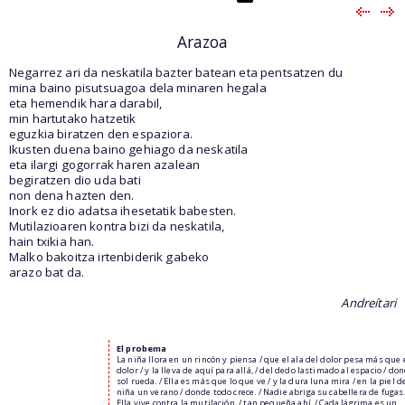
Arazoa
Negarrez ari da neskatila bazter batean eta pentsatzen du
mina baino pisutsuagoa dela minaren hegala
eta hemendik hara darabil,
min hartutako hatzetik
eguzkia biratzen den espaziora.
Ikusten duena baino gehiago da neskatila
eta ilargi gogorrak haren azalean
begiratzen dio uda bati
non dena hazten den.
Inork ez dio adatsa ihesetatik babesten.
Mutilazioaren kontra bizi da neskatila,
hain txikia han.
Malko bakoitza irtenbiderik gabeko
arazo bat da.
Andreítari
El probema
La niña llora en un rincón y piensa / que el ala del dolor pesa más que 
dolor / y la lleva de aquí para allá, / del dedo lastimado al espacio / don
sol rueda. / Ella es más que lo que ve / y la dura luna mira / en la piel d
niña un verano / donde todo crece. / Nadie abriga su cabellera de fugas.
Ella vive contra la mutilación, / tan pequeña ahí. / Cada lágrima es un