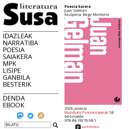
Poesia kaiera
Juan Gelman
itzulpena: Bego Montorio
IDAZLEAK
NARRATIBA
POESIA
SAIAKERA
MPK
LISIPE
GANBILA
BESTERIK
DENDA
EBOOK
2026, poesia
Munduko Poesia Kaierak
58
64 orrialde
978-84-19570-58-1
aurkibidea