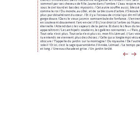
sommeil par ses cheveux de fille. Jaune dans l’ombre / L’eau respire m
sous le ciel lourd et bas des myosotis. / Cet autre souffre aussi, blessé
comme le roi / Du monde, au côté ; et de sa blessure d’arbre // S’écoule 
plus pur désaltérant du cœur. / Et il y a l’oiseau de cristal qui dit mlî 
gorge douce / Dans le vieux jasmin somnambule de l’enfance. / J’entrer
en soulevant doucement l’arc-en-ciel // Et j’irai droit à l’arbre où l’épo
éternelle / Attend dans les vapeurs de la patrie. Et dans les feux du 
apparaîtront / Les archipels soudains, les galères sonnantes — / Paix, 
Tout cela n’est plus. Tout cela n’est plus ici, mon fils Lémuel. // Les voi
tu entends ne viennent plus des choses. / Celle qui a longtemps vécu e
obscure / T’appelle du jardin sur la montagne ! Du royaume / De l’autr
soleil ! Et ici, c’est la sage quarantième // Année, Lémuel. / Le temps p
et long. / Une eau chaude et grise. / Un jardin brûlé.