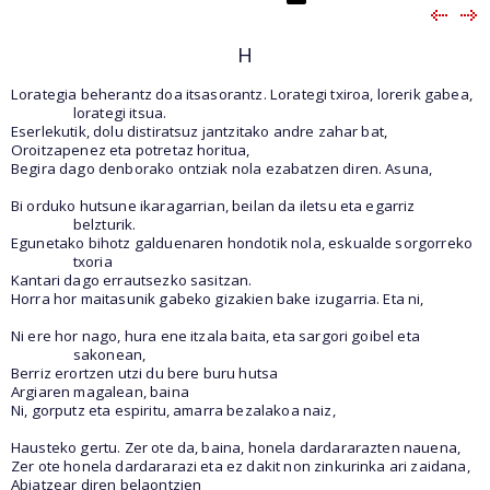
H
Lorategia beherantz doa itsasorantz. Lorategi txiroa, lorerik gabea,
lorategi itsua.
Eserlekutik, dolu distiratsuz jantzitako andre zahar bat,
Oroitzapenez eta potretaz horitua,
Begira dago denborako ontziak nola ezabatzen diren. Asuna,
Bi orduko hutsune ikaragarrian, beilan da iletsu eta egarriz
belzturik.
Egunetako bihotz galduenaren hondotik nola, eskualde sorgorreko
txoria
Kantari dago errautsezko sasitzan.
Horra hor maitasunik gabeko gizakien bake izugarria. Eta ni,
Ni ere hor nago, hura ene itzala baita, eta sargori goibel eta
sakonean,
Berriz erortzen utzi du bere buru hutsa
Argiaren magalean, baina
Ni, gorputz eta espiritu, amarra bezalakoa naiz,
Hausteko gertu. Zer ote da, baina, honela dardararazten nauena,
Zer ote honela dardararazi eta ez dakit non zinkurinka ari zaidana,
Abiatzear diren belaontzien