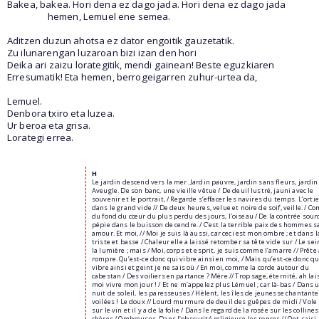
Bakea, bakea. Hori dena ez dago jada. Hori dena ez dago jada
hemen, Lemuel ene semea.
Aditzen duzun ahotsa ez dator engoitik gauzetatik.
Zu ilunarengan luzaroan bizi izan den hori
Deika ari zaizu lorategitik, mendi gainean! Beste eguzkiaren
Erresumatik! Eta hemen, berrogeigarren zuhur-urtea da,
Lemuel.
Denbora txiro eta luzea.
Ur beroa eta grisa.
Lorategi errea.
H
Le jardin descend vers la mer. Jardin pauvre, jardin sans fleurs, jardin 
Aveugle. De son banc, une vieille vêtue / De deuil lustré, jauni avec le
souvenir et le portrait, / Regarde s’effacer les navires du temps. L’ortie
dans le grand vide // De deux heures, velue et noire de soif, veille. / 
du fond du cœur du plus perdu des jours, l’oiseau / De la contrée sour
pépie dans le buisson de cendre. / C’est la terrible paix des hommes 
amour. Et moi, // Moi je suis là aussi, car ceci est mon ombre ; et dans l
triste et basse / Chaleur elle a laissé retomber sa tête vide sur / Le sei
la lumière ; mais / Moi, corps et esprit, je suis comme l’amarre // Prête 
rompre. Qu’est-ce donc qui vibre ainsi en moi, / Mais qu’est-ce donc qu
vibre ainsi et geint je ne sais où / En moi, comme la corde autour du
cabestan / Des voiliers en partance ? Mère // Trop sage, éternité, ah lai
moi vivre mon jour ! / Et ne m’appelez plus Lémuel ; car là-bas / Dans 
nuit de soleil, les paresseuses / Hèlent, les îles de jeunesse chantante
voilées ! Le doux // Lourd murmure de deuil des guêpes de midi / Vole
sur le vin et il y a de la folie / Dans le regard de la rosée sur les collin
chères / Ombreuses. Dans l’obscurité religieuse les ronces // Ont saisi 