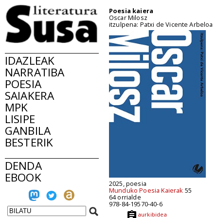
Poesia kaiera
Oscar Milosz
itzulpena: Patxi de Vicente Arbeloa
IDAZLEAK
NARRATIBA
POESIA
SAIAKERA
MPK
LISIPE
GANBILA
BESTERIK
DENDA
EBOOK
2025, poesia
Munduko Poesia Kaierak
55
64 orrialde
978-84-19570-40-6
aurkibidea