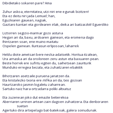
Dibidietako sokaren pare? Ama
Zuhur askoa, eternitatea, utzi niri ene egunak bizitzen!
Eta ez deitu niri jada Lemuel; han,
Eguzkiaren gauean, nagiak,
Gaztaro kantari eta gordearen irlak, deika ari baitzaizkit! Eguerdiko
Liztorren segizio-marmar gozo astuna
Hegan ari da, baxu, ardoaren gainean, eta eromena dago
Ihintzaren soan, ene muino maitatu
Ospelen gainean. Iluntasun erlijiosoan, laharrek
Heldu diote ametsari bere neska-adatsetik. Horitua itzalean,
Ura arnaska ari da oroiloreen zeru astun eta baxuaren pean.
Beste horrek ere sufritu egiten du, saihetsean zauriturik
Munduko erregea bezala, eta zuhaitzaren ebakitik
Bihotzaren asetzaile puruena jariatzen da.
Eta kristalezko txoria ere
mlî-
ka ari da, txio gozoan
Haurtzaroko jasmin logaletu zaharrean.
Sartuko naiz hara ortzadarra poliki altxatuz
Eta zuzenean joko dut emazte betierekoa
Aberriaren urrinen artean zain dagoen zuhaitzera. Eta denboraren
suetan
Agertuko dira artxipelago bat-batekoak, galera soinudunak.