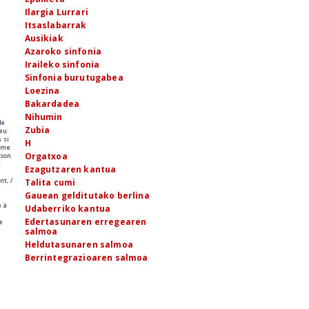
Ilargia Lurrari
Itsaslabarrak
Ausikiak
Azaroko sinfonia
Iraileko sinfonia
Sinfonia burutugabea
Loezina
Bakardadea
Nihumin
le
Zubia
peu
s si
H
omme
Orgatxoa
ison
t
Ezagutzaren kantua
nt, /
Talita cumi
Gauean gelditutako berlina
e à
Udaberriko kantua
Edertasunaren erregearen
e
salmoa
Heldutasunaren salmoa
Berrintegrazioaren salmoa