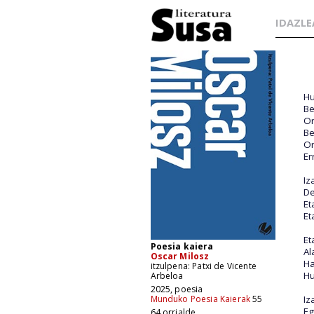
IDAZLE
Hu
Be
Or
Be
Or
Er
Iz
De
Et
Et
Et
Poesia kaiera
Al
Oscar Milosz
Ha
itzulpena: Patxi de Vicente
Hu
Arbeloa
2025, poesia
Iz
Munduko Poesia Kaierak
55
Eg
64 orrialde