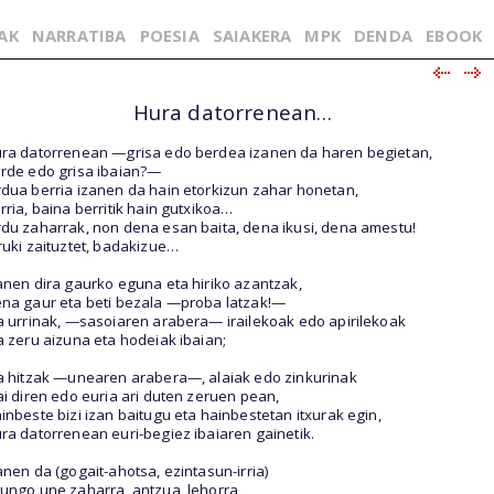
AK
NARRATIBA
POESIA
SAIAKERA
MPK
DENDA
EBOOK
Hura datorrenean…
ra datorrenean —grisa edo berdea izanen da haren begietan,
rde edo grisa ibaian?—
dua berria izanen da hain etorkizun zahar honetan,
rria, baina berritik hain gutxikoa…
du zaharrak, non dena esan baita, dena ikusi, dena amestu!
ruki zaituztet, badakizue…
anen dira gaurko eguna eta hiriko azantzak,
na gaur eta beti bezala —proba latzak!—
a urrinak, —sasoiaren arabera— irailekoak edo apirilekoak
a zeru aizuna eta hodeiak ibaian;
a hitzak —unearen arabera—, alaiak edo zinkurinak
ai diren edo euria ari duten zeruen pean,
inbeste bizi izan baitugu eta hainbestetan itxurak egin,
ra datorrenean euri-begiez ibaiaren gainetik.
anen da (gogait-ahotsa, ezintasun-irria)
ungo une zaharra, antzua, lehorra,