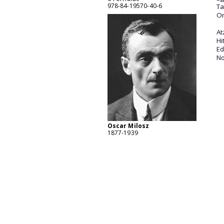
978-84-19570-40-6
Ta
Or
At
Hi
Ed
No
Oscar Milosz
1877-1939