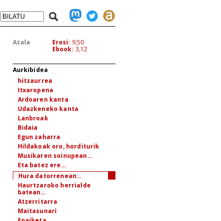
Azala
Erosi:
9,50
Ebook:
3,12
Aurkibidea
hitzaurrea
Itxaropena
Ardoaren kanta
Udazkeneko kanta
Lanbroak
Bidaia
Egun zaharra
Hildakoak oro, horditurik
Musikaren soinupean…
Eta batez ere…
Hura datorrenean…
Haurtzaroko herrialde
batean…
Atzerritarra
Maitasunari
Epaiketa