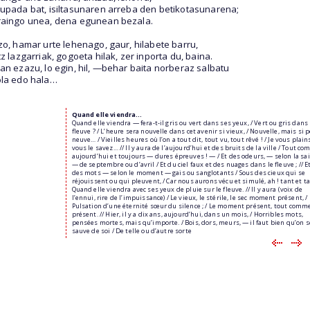
upada bat, isiltasunaren arreba den betikotasunarena;
aingo unea, dena egunean bezala.
zo, hamar urte lehenago, gaur, hilabete barru,
tz lazgarriak, gogoeta hilak, zer inporta du, baina.
an ezazu, lo egin, hil, —behar baita norberaz salbatu
la edo hala…
Quand elle viendra…
Quand elle viendra — fera-t-il gris ou vert dans ses yeux, / Vert ou gris dans 
fleuve ? / L’heure sera nouvelle dans cet avenir si vieux, / Nouvelle, mais si 
neuve… / Vieilles heures où l’on a tout dit, tout vu, tout rêvé ! / Je vous plain
vous le savez… // Il y aura de l’aujourd’hui et des bruits de la ville / Tout c
aujourd’hui et toujours — dures épreuves ! — / Et des odeurs, — selon la sa
— de septembre ou d’avril / Et du ciel faux et des nuages dans le fleuve ; // E
des mots — selon le moment — gais ou sanglotants / Sous des cieux qui se
réjouissent ou qui pleuvent, / Car nous aurons vécu et simulé, ah ! tant et ta
Quand elle viendra avec ses yeux de pluie sur le fleuve. // Il y aura (voix de
l’ennui, rire de l’impuissance) / Le vieux, le stérile, le sec moment présent, /
Pulsation d’une éternité sœur du silence ; / Le moment présent, tout comm
présent. // Hier, il y a dix ans, aujourd’hui, dans un mois, / Horribles mots,
pensées mortes, mais qu’importe. / Bois, dors, meurs, — il faut bien qu’on s
sauve de soi / De telle ou d’autre sorte