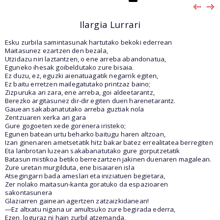
Ilargia Lurrari
Esku zurbila samintasunak hartutako bekoki ederrean
Maitasunez ezartzen den bezala,
Utzidazu niri laztantzen, o ene arreba abandonatua,
Eguneko ihesak goibeldutako zure bisaia.
Ez duzu, ez, eguzki aienatuagatik negarrik egiten,
Ez baitu erretzen mailegatutako printzaz baino;
Zizpuruka ari zara, ene arreba, goi aldeetarantz,
Berezko argitasunez dir-dir egiten duen harenetarantz.
Gauean sakabanatutako arreba guztiak nola
Zentzuaren xerka ari gara
Gure gogoeten xede gorenera iristeko;
Egunen batean urtu beharko baitugu haren altzoan,
Izan ginenaren ametsetatik hitz bakar batez errealitatea berregiten
Eta lanbrotan luzean sakabanatutako gure gorputzetatik
Batasun mistikoa betiko berrezartzen jakinen duenaren magalean.
Zure uretan murgilduta, ene bisaiaren isla
Atsegingarri bada ameslari eta iniziatuen begietara,
Zer nolako maitasun-kanta goratuko da espazioaren
sakontasunera
Glaziarren gainean agertzen zatzaizkidanean!
—Ez altxatu nigana ur amultsuko zure begirada ederra,
Ezen, loguraz ni hain zurbil atzemanda,