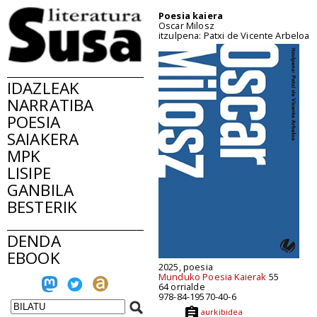
Poesia kaiera
Oscar Milosz
itzulpena: Patxi de Vicente Arbeloa
IDAZLEAK
NARRATIBA
POESIA
SAIAKERA
MPK
LISIPE
GANBILA
BESTERIK
DENDA
EBOOK
2025, poesia
Munduko Poesia Kaierak
55
64 orrialde
978-84-19570-40-6
aurkibidea