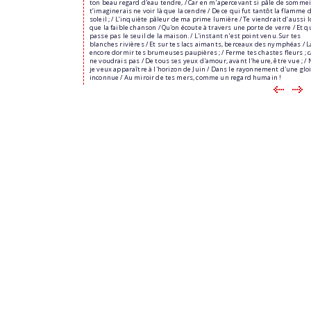
ton beau regard d'eau tendre, / Car en m'apercevant si pâle de sommeil
t’imaginerais ne voir là que la cendre / De ce qui fut tantôt la flamme 
soleil ; / L’inquiète pâleur de ma prime lumière / Te viendrait d’aussi l
que la faible chanson / Qu'on écoute à travers une porte de verre / Et q
passe pas le seuil de la maison. / L'instant n'est point venu. Sur tes
blanches rivières / Et sur tes lacs aimants, berceaux des nymphéas / L
encore dormir tes brumeuses paupières ; / Ferme tes chastes fleurs ; c
ne voudrais pas / De tous ses yeux d'amour, avant l'heure, être vue ; / 
je veux apparaître à l'horizon de Juin / Dans le rayonnement d'une glo
inconnue / Au miroir de tes mers, comme un regard humain !