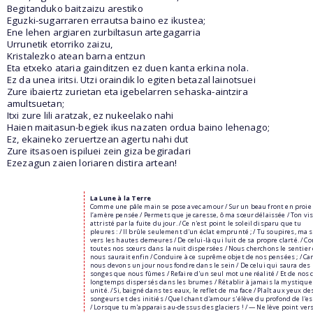
Begitanduko baitzaizu arestiko
Eguzki-sugarraren errautsa baino ez ikustea;
Ene lehen argiaren zurbiltasun artegagarria
Urrunetik etorriko zaizu,
Kristalezko atean barna entzun
Eta etxeko ataria gainditzen ez duen kanta erkina nola.
Ez da unea iritsi. Utzi oraindik lo egiten betazal lainotsuei
Zure ibaiertz zurietan eta igebelarren sehaska-aintzira
amultsuetan;
Itxi zure lili aratzak, ez nukeelako nahi
Haien maitasun-begiek ikus nazaten ordua baino lehenago;
Ez, ekaineko zeruertzean agertu nahi dut
Zure itsasoen ispiluei zein giza begiradari
Ezezagun zaien loriaren distira artean!
La Lune à la Terre
Comme une pâle main se pose avec amour / Sur un beau front en proie
l’amère pensée / Permets que je caresse, ô ma sœur délaissée / Ton vi
attristé par la fuite du jour. / Ce n'est point le soleil disparu que tu
pleures : / Il brûle seulement d'un éclat emprunté ; / Tu soupires, ma 
vers les hautes demeures / De celui-là qui luit de sa propre clarté. / 
toutes nos sœurs dans la nuit dispersées / Nous cherchons le sentier
nous saurait enfin / Conduire à ce suprême objet de nos pensées ; / Ca
nous devons un jour nous fondre dans le sein / De celui qui saura des
songes que nous fûmes / Refaire d'un seul mot une réalité / Et de nos 
longtemps dispersés dans les brumes / Rétablir à jamais la mystique
unité. / Si, baigné dans tes eaux, le reflet de ma face / Plaît aux yeux de
songeurs et des initiés / Quel chant d'amour s'élève du profond de l'e
/ Lorsque tu m'apparais au-dessus des glaciers ! / — Ne lève point ver