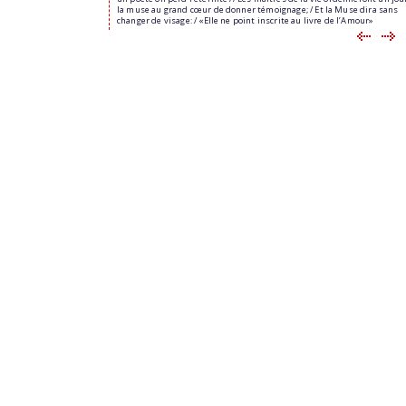
la muse au grand cœur de donner témoignage; / Et la Muse dira sans
changer de visage: / «Elle ne point inscrite au livre de l’Amour»