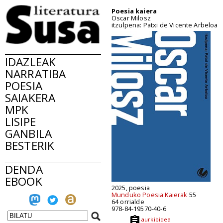
Poesia kaiera
Oscar Milosz
itzulpena: Patxi de Vicente Arbeloa
IDAZLEAK
NARRATIBA
POESIA
SAIAKERA
MPK
LISIPE
GANBILA
BESTERIK
DENDA
EBOOK
2025, poesia
Munduko Poesia Kaierak
55
64 orrialde
978-84-19570-40-6
aurkibidea