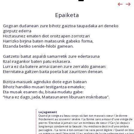
Epaiketa
Gogoan dudanean zure bihotz gaiztoa taupadaka ari deneko
gorputz ederra
Hoztasunez ematen diot oroitzapen zorrotzari
Harrizko birjina baten maitasunik gabeko forma,
Etzanda betiko senide-hilobi gainean.
Gaitzetsi baitut aspaldi samarretik zure edertasuna
Itzal iragankor baten patu eskasera.
Lurra ez da batere arina izanen zure zerraldo gainean:
Eternitatea galtzen baita poeta bat zauritzen denean.
Bizitza-maisuek aginduko diote egun batean
Bihotz handiko musari testigantza emateko;
Eta musak esanen du, bisaia mudatu gabe:
“Hura ez dago, jada, Maitasunaren liburuan inskribatua”.
Le jugement
Quand je songe au beau corps où bat ton mauvais cœur / Je donne
froidement au souvenir sévère / La forme sans amour d’une vièrge de
pierre / Etendue à jamais sur un tombeau de sœur // Car j’ai depuis
longtemps condamné ta beauté / Au médiocre destin d’une ombre
passagère. / La terre à ton cercueil ne sera point légère: / Quand on ble
un poète on perd l’éternité // Les maîtres de la vie ordenneront un jour