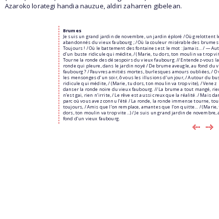
Azaroko lorategi handia nauzue, aldiri zaharren gibelean.
Brumes
Je suis un grand jardin de novembre, un jardin éploré / Où grelottent l
abandonnés du vieux faubourg ; / Où la couleur misérable des brumes 
Toujours ! / Où le battement des fontaines est le mot : Jamais… / — Au
d’un buste ridicule qui médite, / (Marie, tu dors, ton moulin va trop vite
Tourne la ronde des désespoirs du vieux faubourg. // Entendez-vous l
ronde qui pleure, dans le jardin noyé / De brume aveugle, au fond du 
faubourg ? / Pauvres amitiés mortes, burlesques amours oubliées, / O
les mensonges d’un soir, ô vous les illusions d’un jour, / Autour du bu
ridicule qui médite, / (Marie, tu dors, ton moulin va trop vite), / Venez
danser la ronde noire du vieux faubourg. // La brume a tout mangé, rie
n’est gai, rien n’irrite, / Le rêve est aussi creux que la réalité. / Mais da
parc où vous avez connu l’été / La ronde, la ronde immense tourne, to
toujours, / Amis que l’on remplace, amantes que l’on quitte… / (Marie,
dors, ton moulin va trop vite…) / Je suis un grand jardin de novembre, 
fond d’un vieux faubourg.