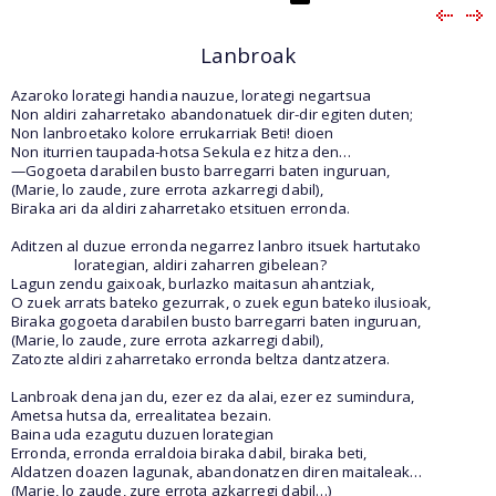
Lanbroak
Azaroko lorategi handia nauzue, lorategi negartsua
Non aldiri zaharretako abandonatuek dir-dir egiten duten;
Non lanbroetako kolore errukarriak Beti! dioen
Non iturrien taupada-hotsa Sekula ez hitza den…
—Gogoeta darabilen busto barregarri baten inguruan,
(Marie, lo zaude, zure errota azkarregi dabil),
Biraka ari da aldiri zaharretako etsituen erronda.
Aditzen al duzue erronda negarrez lanbro itsuek hartutako
lorategian, aldiri zaharren gibelean?
Lagun zendu gaixoak, burlazko maitasun ahantziak,
O zuek arrats bateko gezurrak, o zuek egun bateko ilusioak,
Biraka gogoeta darabilen busto barregarri baten inguruan,
(Marie, lo zaude, zure errota azkarregi dabil),
Zatozte aldiri zaharretako erronda beltza dantzatzera.
Lanbroak dena jan du, ezer ez da alai, ezer ez sumindura,
Ametsa hutsa da, errealitatea bezain.
Baina uda ezagutu duzuen lorategian
Erronda, erronda erraldoia biraka dabil, biraka beti,
Aldatzen doazen lagunak, abandonatzen diren maitaleak…
(Marie, lo zaude, zure errota azkarregi dabil…)