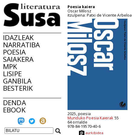
Poesia kaiera
Oscar Milosz
itzulpena: Patxi de Vicente Arbeloa
IDAZLEAK
NARRATIBA
POESIA
SAIAKERA
MPK
LISIPE
GANBILA
BESTERIK
DENDA
EBOOK
2025, poesia
Munduko Poesia Kaierak
55
64 orrialde
978-84-19570-40-6
aurkibidea